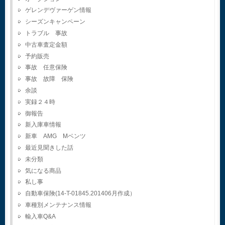
ゲレンデヴァーゲン情報
シーズンキャンペーン
トラブル 事故
中古車査定金額
予約販売
事故 任意保険
事故 故障 保険
余談
実録２４時
御報告
新入庫車情報
新車 AMG Mベンツ
最近見聞きした話
未分類
気になる商品
私し事
自動車保険(14-T-01845.201406月作成）
車種別メンテナンス情報
輸入車Q&A