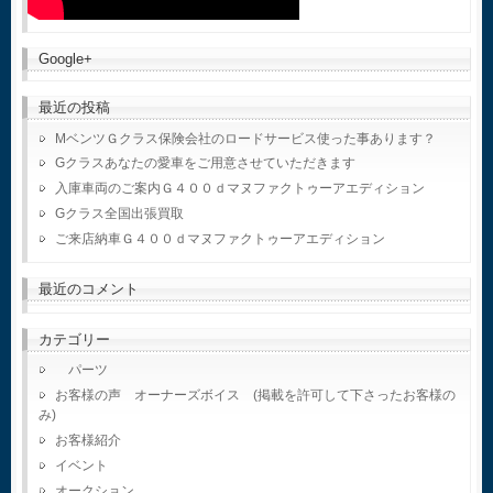
Google+
最近の投稿
MベンツＧクラス保険会社のロードサービス使った事あります？
Gクラスあなたの愛車をご用意させていただきます
入庫車両のご案内Ｇ４００ｄマヌファクトゥーアエディション
Gクラス全国出張買取
ご来店納車Ｇ４００ｄマヌファクトゥーアエディション
最近のコメント
カテゴリー
パーツ
お客様の声 オーナーズボイス (掲載を許可して下さったお客様の
み)
お客様紹介
イベント
オークション