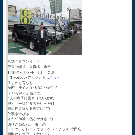
株式会社ワンオーナー
代表取締役 奈良橋 道幸
1964年3月23日生まれ O型
（Facebookアカウントは
こちら
）
生まれも育ちも
葛飾、柴又となりの新小岩^^)/
子ども好きが高じて、
4人の息子に囲まれています。
早く、一緒に飲みたい分だけ
最近控え目な飲み方に^^*)
仕事も遊びも
オヤジ加減の熱さが好きです。
環状7号線沿い、唯一の
ベンツ・ゲレンデヴァーゲン(Gクラス)専門店
買取から引取まで行います。