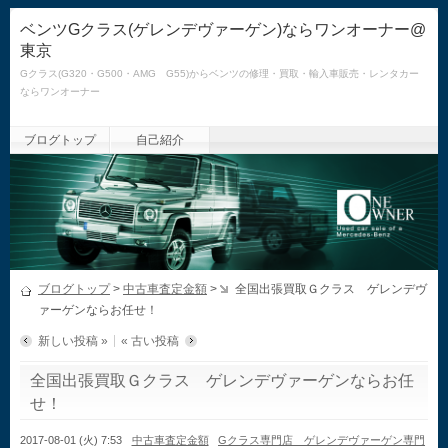
ベンツGクラス(ゲレンデヴァーゲン)ならワンオーナー@
東京
Gクラス(G320・G500・AMG G55)からベンツの修理・買取・輸入車販売・レンタカー
ならワンオーナー
ブログトップ
自己紹介
ブログトップ
>
中古車査定金額
>
全国出張買取Ｇクラス ゲレンデヴ
ァーゲンならお任せ！
新しい投稿 »
« 古い投稿
全国出張買取Ｇクラス ゲレンデヴァーゲンならお任
せ！
2017-08-01 (火) 7:53
中古車査定金額
Gクラス専門店 ゲレンデヴァーゲン専門