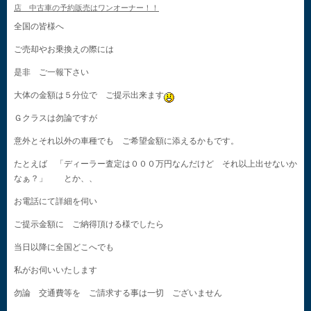
店 中古車の予約販売はワンオーナー！！
全国の皆様へ
ご売却やお乗換えの際には
是非 ご一報下さい
大体の金額は５分位で ご提示出来ます
Ｇクラスは勿論ですが
意外とそれ以外の車種でも ご希望金額に添えるかもです。
たとえば 「ディーラー査定は０００万円なんだけど それ以上出せないか
なぁ？」 とか、、
お電話にて詳細を伺い
ご提示金額に ご納得頂ける様でしたら
当日以降に全国どこへでも
私がお伺いいたします
勿論 交通費等を ご請求する事は一切 ございません