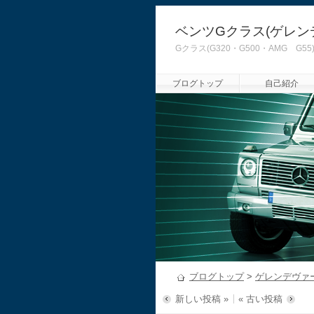
ベンツGクラス(ゲレン
Gクラス(G320・G500・AMG
ブログトップ
自己紹介
ブログトップ
>
ゲレンデヴァ
新しい投稿 »
« 古い投稿