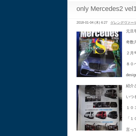
only Mercedes2 vel
2018-01-04 (木) 6:27
ゲレンデヴァー
元旦
奇数
２月
８０
desig
紹介
いつ
１０
「１
言っ