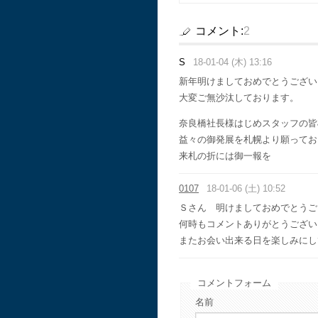
コメント:
2
S
18-01-04 (木) 13:16
新年明けましておめでとうござい
大変ご無沙汰しております。
奈良橋社長様はじめスタッフの皆
益々の御発展を札幌より願ってお
来札の折には御一報を
0107
18-01-06 (土) 10:52
Ｓさん 明けましておめでとうご
何時もコメントありがとうござい
またお会い出来る日を楽しみにし
コメントフォーム
名前