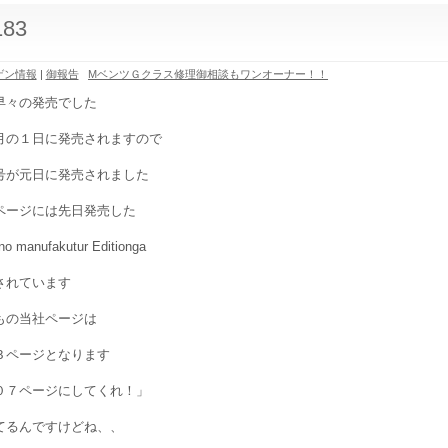
183
ゲン情報
|
御報告
MベンツＧクラス修理御相談もワンオーナー！！
早々の発売でした
月の１日に発売されますので
号が元日に発売されました
ページには先日発売した
no manufakutur Editionga
されています
もの当社ページは
３ページとなります
０７ページにしてくれ！」
てるんですけどね、、