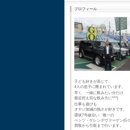
プロフィール
子ども好きが高じて、
4人の息子に囲まれています。
早く、一緒に飲みたい分だけ
最近控え目な飲み方に^^*)
仕事も遊びも
オヤジ加減の熱さが好きです。
環状7号線沿い、唯一の
ベンツ・ゲレンデヴァーゲン(G
買取から引取まで行います。