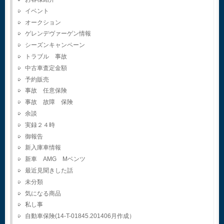
イベント
オークション
ゲレンデヴァーゲン情報
シーズンキャンペーン
トラブル 事故
中古車査定金額
予約販売
事故 任意保険
事故 故障 保険
余談
実録２４時
御報告
新入庫車情報
新車 AMG Mベンツ
最近見聞きした話
未分類
気になる商品
私し事
自動車保険(14-T-01845.201406月作成）