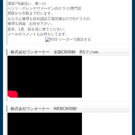
環状7号線沿い、唯一の
ベンツ・ゲレンデヴァーゲン(Gクラス)専門店
買取から引取まで行います。
もちろん修理も自社認証工場完備なのでGクラスの
修理も勿論 お任せ下さい。
是非、1度、顔を見に来てください。
メールやコメントもお待ちしてます。
株式会社ワンオーナー 全国CM30秒 BSフジver.
株式会社ワンオーナー WEBCM30秒