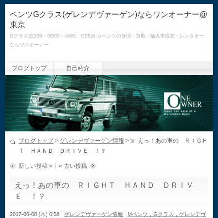
ベンツGクラス(ゲレンデヴァーゲン)ならワンオーナー@
東京
Gクラス(G320・G500・AMG G55)からベンツの修理・買取・輸入車販売・レンタカー
ならワンオーナー
ブログトップ
自己紹介
ブログトップ
>
ゲレンデヴァーゲン情報
>
えっ！あの車の ＲＩＧＨ
Ｔ ＨＡＮＤ ＤＲＩＶＥ ！？
新しい投稿 »
« 古い投稿
えっ！あの車の ＲＩＧＨＴ ＨＡＮＤ ＤＲＩＶ
Ｅ ！？
2017-06-08 (木) 6:58
ゲレンデヴァーゲン情報
Mベンツ，Gクラス，ゲレンデヴ