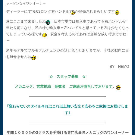
ァーゲンならワンオーナー
ディーラーにて“Ｇ63ロング右ハンドル”
が発売されるらしいです
遂にここまで来ましたね
日本市場では輸入車であっても右ハンドルが
当たり前になり、私の様な輸入車＝左ハンドルと思っている方は少なくなっ
てしまっている様です
安全を考えるのであれば当然な成り行きですね
～
来年モデルでフルモデルチェンジの話と色々とありますが、今後の動向に目
を離せませんね
BY NEMO
☆ スタッフ募集 ☆
メカニック、営業補助 各数名 ご連絡お待ちしております
。
—————————————————————-
｢変わらないスタイルそれはこれ以上無い安全と安心をご家族にお届けしま
す｣
—————————————————————-
年間１０００台のGクラスを手掛ける専門店最強メカニックのワンオーナー