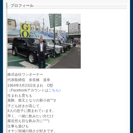
プロフィール
株式会社ワンオーナー
代表取締役 奈良橋 道幸
1964年3月23日生まれ O型
（Facebookアカウントは
こちら
）
生まれも育ちも
葛飾、柴又となりの新小岩^^)/
子ども好きが高じて、
4人の息子に囲まれています。
早く、一緒に飲みたい分だけ
最近控え目な飲み方に^^*)
仕事も遊びも
オヤジ加減の熱さが好きです。