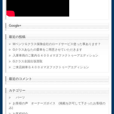
Google+
最近の投稿
MベンツＧクラス保険会社のロードサービス使った事あります？
Gクラスあなたの愛車をご用意させていただきます
入庫車両のご案内Ｇ４００ｄマヌファクトゥーアエディション
Gクラス全国出張買取
ご来店納車Ｇ４００ｄマヌファクトゥーアエディション
最近のコメント
カテゴリー
パーツ
お客様の声 オーナーズボイス (掲載を許可して下さったお客様の
み)
お客様紹介