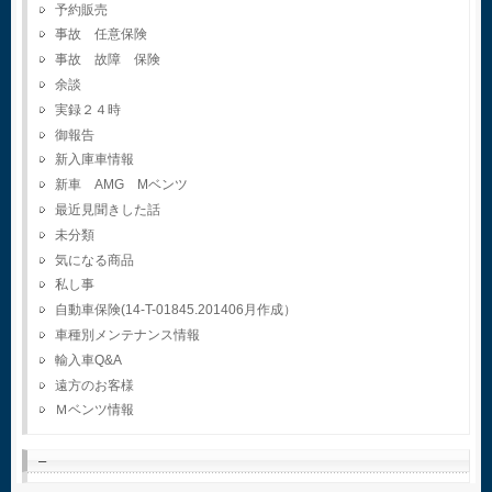
予約販売
事故 任意保険
事故 故障 保険
余談
実録２４時
御報告
新入庫車情報
新車 AMG Mベンツ
最近見聞きした話
未分類
気になる商品
私し事
自動車保険(14-T-01845.201406月作成）
車種別メンテナンス情報
輸入車Q&A
遠方のお客様
Ｍベンツ情報
–