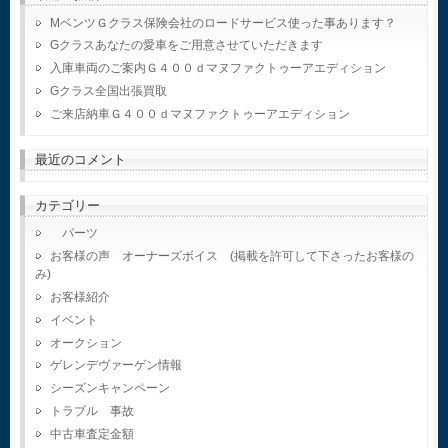
MベンツＧクラス保険会社のロードサービス使った事あります？
Gクラスあなたの愛車をご用意させていただきます
入庫車両のご案内Ｇ４００ｄマヌファクトゥーアエディション
Gクラス全国出張買取
ご来店納車Ｇ４００ｄマヌファクトゥーアエディション
最近のコメント
カテゴリー
パーツ
お客様の声 オーナーズボイス (掲載を許可して下さったお客様の
み)
お客様紹介
イベント
オークション
ゲレンデヴァーゲン情報
シーズンキャンペーン
トラブル 事故
中古車査定金額