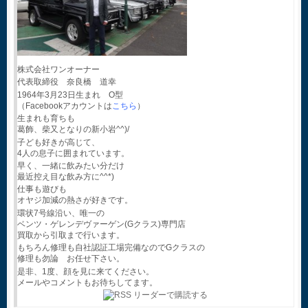
株式会社ワンオーナー
代表取締役 奈良橋 道幸
1964年3月23日生まれ O型
（Facebookアカウントは
こちら
）
生まれも育ちも
葛飾、柴又となりの新小岩^^)/
子ども好きが高じて、
4人の息子に囲まれています。
早く、一緒に飲みたい分だけ
最近控え目な飲み方に^^*)
仕事も遊びも
オヤジ加減の熱さが好きです。
環状7号線沿い、唯一の
ベンツ・ゲレンデヴァーゲン(Gクラス)専門店
買取から引取まで行います。
もちろん修理も自社認証工場完備なのでGクラスの
修理も勿論 お任せ下さい。
是非、1度、顔を見に来てください。
メールやコメントもお待ちしてます。