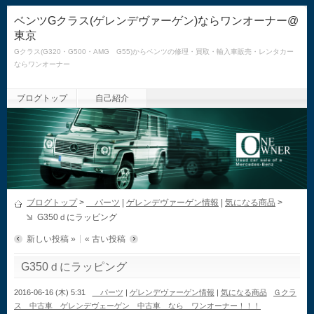
ベンツGクラス(ゲレンデヴァーゲン)ならワンオーナー@
東京
Gクラス(G320・G500・AMG G55)からベンツの修理・買取・輸入車販売・レンタカー
ならワンオーナー
ブログトップ
自己紹介
ブログトップ
>
パーツ
|
ゲレンデヴァーゲン情報
|
気になる商品
>
G350ｄにラッピング
新しい投稿 »
« 古い投稿
G350ｄにラッピング
2016-06-16 (木) 5:31
パーツ
|
ゲレンデヴァーゲン情報
|
気になる商品
Ｇクラ
ス 中古車 ゲレンデヴェーゲン 中古車 なら ワンオーナー！！！