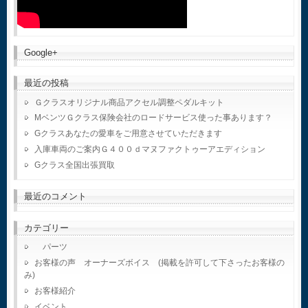
Google+
最近の投稿
Ｇクラスオリジナル商品アクセル調整ペダルキット
MベンツＧクラス保険会社のロードサービス使った事あります？
Gクラスあなたの愛車をご用意させていただきます
入庫車両のご案内Ｇ４００ｄマヌファクトゥーアエディション
Gクラス全国出張買取
最近のコメント
カテゴリー
パーツ
お客様の声 オーナーズボイス (掲載を許可して下さったお客様の
み)
お客様紹介
イベント