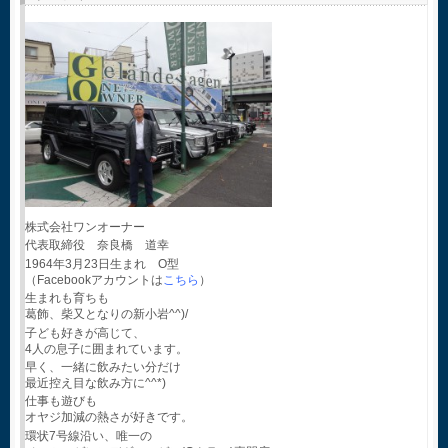
株式会社ワンオーナー
代表取締役 奈良橋 道幸
1964年3月23日生まれ O型
（Facebookアカウントは
こちら
）
生まれも育ちも
葛飾、柴又となりの新小岩^^)/
子ども好きが高じて、
4人の息子に囲まれています。
早く、一緒に飲みたい分だけ
最近控え目な飲み方に^^*)
仕事も遊びも
オヤジ加減の熱さが好きです。
環状7号線沿い、唯一の