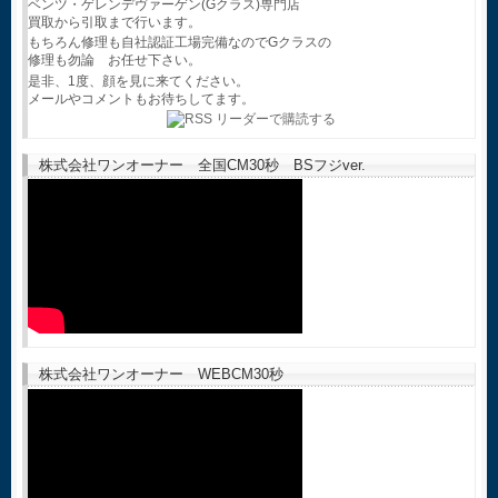
ベンツ・ゲレンデヴァーゲン(Gクラス)専門店
買取から引取まで行います。
もちろん修理も自社認証工場完備なのでGクラスの
修理も勿論 お任せ下さい。
是非、1度、顔を見に来てください。
メールやコメントもお待ちしてます。
株式会社ワンオーナー 全国CM30秒 BSフジver.
株式会社ワンオーナー WEBCM30秒