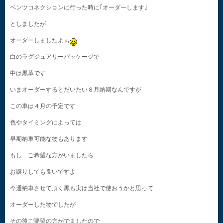
ベンツコネクションに行った時に｢オーダーします｣
としましたが
オーダーしましたよぉ
白のラグジュアリーパッケージで
中は黒革です
いまオーダーするとだいたい８月納期なんですが
この車は４月の予定です
色やタイミングによっては
早期納車可能な物もあります
もし ご希望な方がいましたら
お譲りしても良いですよ
今週納車させて頂く黒も実は当社で使おうかと思って
オーダーした物でしたが
その後ご要望の方がでましたので