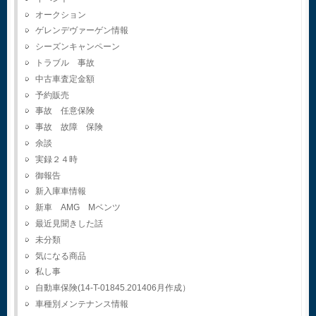
オークション
ゲレンデヴァーゲン情報
シーズンキャンペーン
トラブル 事故
中古車査定金額
予約販売
事故 任意保険
事故 故障 保険
余談
実録２４時
御報告
新入庫車情報
新車 AMG Mベンツ
最近見聞きした話
未分類
気になる商品
私し事
自動車保険(14-T-01845.201406月作成）
車種別メンテナンス情報