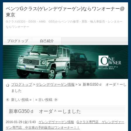
ベンツGクラス(ゲレンデヴァーゲン)ならワンオーナー@
東京
Gクラス(G320・G500・AMG G55)からベンツの修理・買取・輸入車販売・レンタカー
ならワンオーナー
ブログトップ
自己紹介
ブログトップ
>
ゲレンデヴァーゲン情報
>
新車G350ｄ オーダ＾ーし
ました
新しい投稿 »
« 古い投稿
新車G350ｄ オーダ＾ーしました
2016-01-29 (金) 5:43
ゲレンデヴァーゲン情報
Gクラス専門店 ゲレンデヴァー
ゲン専門店 中古車の予約販売はワンオーナー！！