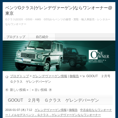
ベンツGクラス(ゲレンデヴァーゲン)ならワンオーナー@
東京
Gクラス(G320・G500・AMG G55)からベンツの修理・買取・輸入車販売・レンタカー
ならワンオーナー
ブログトップ
自己紹介
ブログトップ
>
ゲレンデヴァーゲン情報
|
御報告
>
GOOUT ２月号
Ｇクラス ゲレンデバーゲン
新しい投稿 »
« 古い投稿
GOOUT ２月号 Ｇクラス ゲレンデバーゲン
2016-01-07 (木) 7:12
ゲレンデヴァーゲン情報
|
御報告
中古会社ならワンオーナ
ー！メルセデスベンツ，Ｇクラス，ゲレンデヴァーゲンならワンオーナー