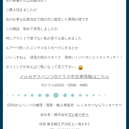
左の後藤さんは勿論当社で
ご購入頂きましたが
右のお車も以前当社で他の方に販売した車両の様です
この雑誌 初めて拝見しましたが
特にアウトドア派でない私が見ても楽しめました
ルアーで釣ったニジマスをスモークにするとか
いいっすねぇ 清流の魚のスモーク 美味い！バーボンとベストマッチ！！
タイミングが合えばご覧になって見て下さい。
メルセデスベンツGクラス中古車情報はこちら
Gクラス(G320・G500・AMG
G55)からベンツの修理・買取・輸入車販売・レンタカーならワンオーナー
会社名：株式会社
ワンオーナー
住所:東京都江戸川区上一色3-9-1