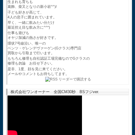
生まれも育ちも
葛飾、柴又となりの新小岩^^)/
子ども好きが高じて、
4人の息子に囲まれています。
早く、一緒に飲みたい分だけ
最近控え目な飲み方に^^*)
仕事も遊びも
オヤジ加減の熱さが好きです。
環状7号線沿い、唯一の
ベンツ・ゲレンデヴァーゲン(Gクラス)専門店
買取から引取まで行います。
もちろん修理も自社認証工場完備なのでGクラスの
修理も勿論 お任せ下さい。
是非、1度、顔を見に来てください。
メールやコメントもお待ちしてます。
株式会社ワンオーナー 全国CM30秒 BSフジver.