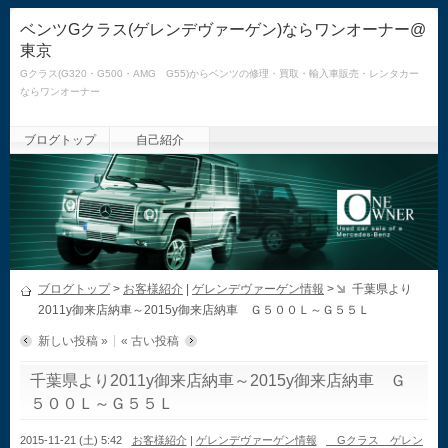
ベンツGクラス(ゲレンデヴァーゲン)ならワンオーナー@
東京
Gクラス(G320・G500・AMG G55)からベンツの修理・買取・輸入車販売・レンタカー
ならワンオーナー
ブログトップ
自己紹介
ブログトップ
>
お客様紹介
|
ゲレンデヴァーゲン情報
>
千葉県より
2011y御来店納車～2015y御来店納車 Ｇ５００Ｌ～Ｇ５５Ｌ
新しい投稿 »
« 古い投稿
千葉県より2011y御来店納車～2015y御来店納車 Ｇ
５００Ｌ～Ｇ５５Ｌ
2015-11-21 (土) 5:42
お客様紹介
|
ゲレンデヴァーゲン情報
Gクラス ゲレン