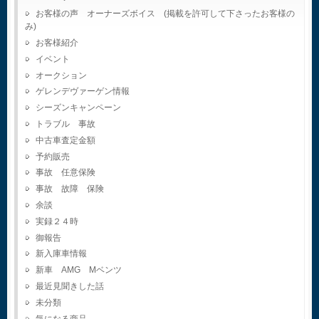
お客様の声 オーナーズボイス (掲載を許可して下さったお客様の
み)
お客様紹介
イベント
オークション
ゲレンデヴァーゲン情報
シーズンキャンペーン
トラブル 事故
中古車査定金額
予約販売
事故 任意保険
事故 故障 保険
余談
実録２４時
御報告
新入庫車情報
新車 AMG Mベンツ
最近見聞きした話
未分類
気になる商品