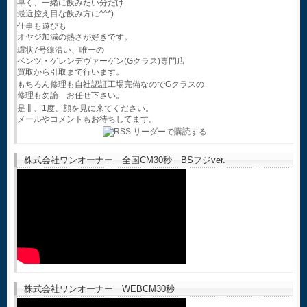
早く、一緒に飲みたい分だけ
最近控え目な飲み方に^^*)
仕事も遊びも
オヤジ加減の熱さが好きです。
環状7号線沿い、唯一の
ベンツ・ゲレンデヴァーゲン(Gクラス)専門店
買取から引取まで行います。
もちろん修理も自社認証工場完備なのでGクラスの
修理も勿論 お任せ下さい。
是非、1度、顔を見に来てください。
メールやコメントもお待ちしてます。
株式会社ワンオーナー 全国CM30秒 BSフジver.
株式会社ワンオーナー WEBCM30秒