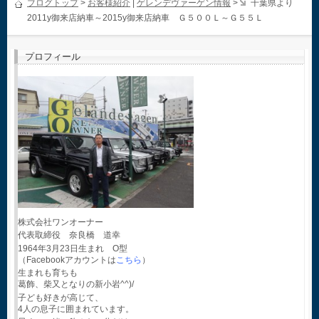
ブログトップ
>
お客様紹介
|
ゲレンデヴァーゲン情報
>
千葉県より
2011y御来店納車～2015y御来店納車 Ｇ５００Ｌ～Ｇ５５Ｌ
プロフィール
株式会社ワンオーナー
代表取締役 奈良橋 道幸
1964年3月23日生まれ O型
（Facebookアカウントは
こちら
）
生まれも育ちも
葛飾、柴又となりの新小岩^^)/
子ども好きが高じて、
4人の息子に囲まれています。