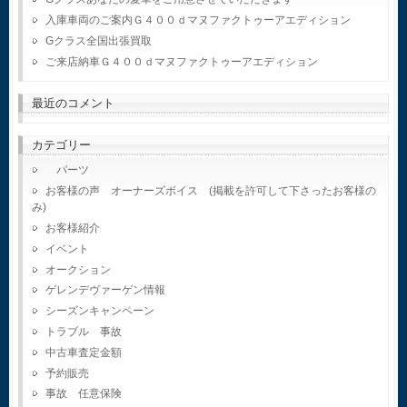
入庫車両のご案内Ｇ４００ｄマヌファクトゥーアエディション
Gクラス全国出張買取
ご来店納車Ｇ４００ｄマヌファクトゥーアエディション
最近のコメント
カテゴリー
パーツ
お客様の声 オーナーズボイス (掲載を許可して下さったお客様の
み)
お客様紹介
イベント
オークション
ゲレンデヴァーゲン情報
シーズンキャンペーン
トラブル 事故
中古車査定金額
予約販売
事故 任意保険