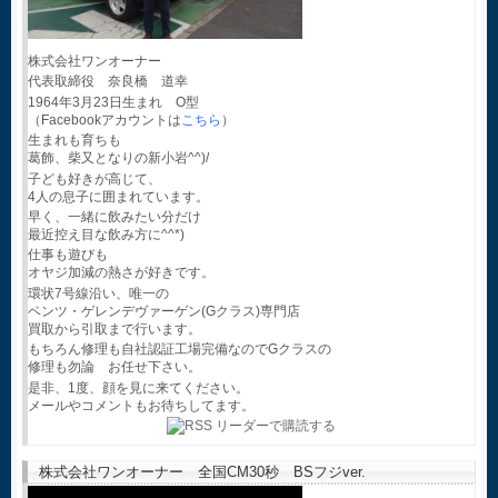
株式会社ワンオーナー
代表取締役 奈良橋 道幸
1964年3月23日生まれ O型
（Facebookアカウントは
こちら
）
生まれも育ちも
葛飾、柴又となりの新小岩^^)/
子ども好きが高じて、
4人の息子に囲まれています。
早く、一緒に飲みたい分だけ
最近控え目な飲み方に^^*)
仕事も遊びも
オヤジ加減の熱さが好きです。
環状7号線沿い、唯一の
ベンツ・ゲレンデヴァーゲン(Gクラス)専門店
買取から引取まで行います。
もちろん修理も自社認証工場完備なのでGクラスの
修理も勿論 お任せ下さい。
是非、1度、顔を見に来てください。
メールやコメントもお待ちしてます。
株式会社ワンオーナー 全国CM30秒 BSフジver.