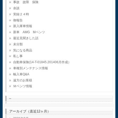
事故 故障 保険
余談
実録２４時
御報告
新入庫車情報
新車 AMG Mベンツ
最近見聞きした話
未分類
気になる商品
私し事
自動車保険(14-T-01845.201406月作成）
車種別メンテナンス情報
輸入車Q&A
遠方のお客様
Ｍベンツ情報
–
アーカイブ（直近12ヶ月）