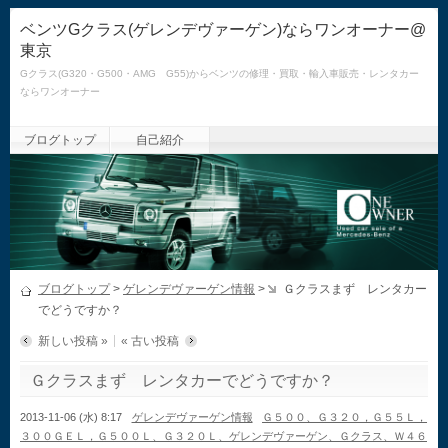
ベンツGクラス(ゲレンデヴァーゲン)ならワンオーナー@
東京
Gクラス(G320・G500・AMG G55)からベンツの修理・買取・輸入車販売・レンタカー
ならワンオーナー
ブログトップ
自己紹介
ブログトップ
>
ゲレンデヴァーゲン情報
>
Ｇクラスまず レンタカー
でどうですか？
新しい投稿 »
« 古い投稿
Ｇクラスまず レンタカーでどうですか？
2013-11-06 (水) 8:17
ゲレンデヴァーゲン情報
Ｇ５００、Ｇ３２０，Ｇ５５Ｌ，
３００ＧＥＬ，Ｇ５００Ｌ、Ｇ３２０Ｌ、ゲレンデヴァーゲン、Ｇクラス、Ｗ４６