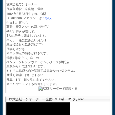
株式会社ワンオーナー
代表取締役 奈良橋 道幸
1964年3月23日生まれ O型
（Facebookアカウントは
こちら
）
生まれも育ちも
葛飾、柴又となりの新小岩^^)/
子ども好きが高じて、
4人の息子に囲まれています。
早く、一緒に飲みたい分だけ
最近控え目な飲み方に^^*)
仕事も遊びも
オヤジ加減の熱さが好きです。
環状7号線沿い、唯一の
ベンツ・ゲレンデヴァーゲン(Gクラス)専門店
買取から引取まで行います。
もちろん修理も自社認証工場完備なのでGクラスの
修理も勿論 お任せ下さい。
是非、1度、顔を見に来てください。
メールやコメントもお待ちしてます。
株式会社ワンオーナー 全国CM30秒 BSフジver.