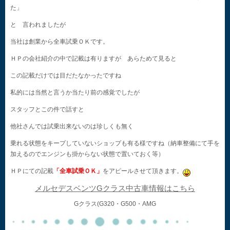
た」
と 言われましたが
当社は創業から全車試乗ＯＫです。
ＨＰの会社紹介の中で記載は有りますが あらためて見ると
この記載だけでは目だたなかったですね
私的には当然と言うか当たり前の感覚でしたが
スタッフとこの件で話すと
他社さんでは試乗出来ないのは珍しくも無く
乗れる状態をキープしていないショップも有る様ですね（納車整備にて手を
加えるのでエンジンも掛からない状態で置いておく等）
ＨＰにての記載
「全車試乗ＯＫ」
をアピールさせて頂きます。
メルセデスベンツGクラス中古車情報はこちら
Gクラス(G320・G500・AMG