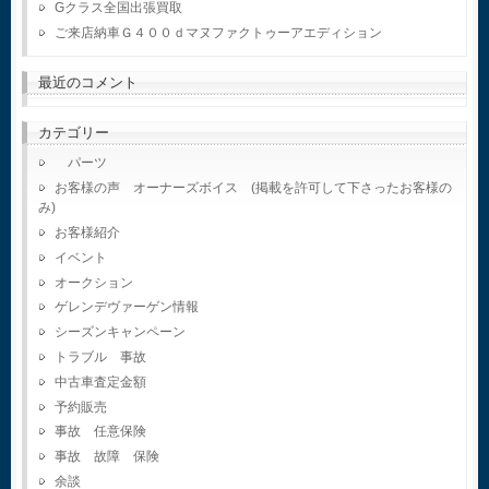
Gクラス全国出張買取
ご来店納車Ｇ４００ｄマヌファクトゥーアエディション
最近のコメント
カテゴリー
パーツ
お客様の声 オーナーズボイス (掲載を許可して下さったお客様の
み)
お客様紹介
イベント
オークション
ゲレンデヴァーゲン情報
シーズンキャンペーン
トラブル 事故
中古車査定金額
予約販売
事故 任意保険
事故 故障 保険
余談