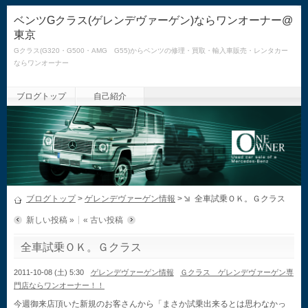
ベンツGクラス(ゲレンデヴァーゲン)ならワンオーナー@
東京
Gクラス(G320・G500・AMG G55)からベンツの修理・買取・輸入車販売・レンタカー
ならワンオーナー
ブログトップ
自己紹介
ブログトップ
>
ゲレンデヴァーゲン情報
>
全車試乗ＯＫ。Ｇクラス
新しい投稿 »
« 古い投稿
全車試乗ＯＫ。Ｇクラス
2011-10-08 (土) 5:30
ゲレンデヴァーゲン情報
Ｇクラス ゲレンデヴァーゲン専
門店ならワンオーナー！！
今週御来店頂いた新規のお客さんから「まさか試乗出来るとは思わなかっ