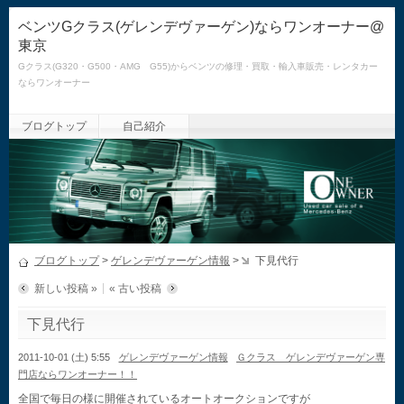
ベンツGクラス(ゲレンデヴァーゲン)ならワンオーナー@
東京
Gクラス(G320・G500・AMG G55)からベンツの修理・買取・輸入車販売・レンタカー
ならワンオーナー
ブログトップ
自己紹介
ブログトップ
>
ゲレンデヴァーゲン情報
>
下見代行
新しい投稿 »
« 古い投稿
下見代行
2011-10-01 (土) 5:55
ゲレンデヴァーゲン情報
Ｇクラス ゲレンデヴァーゲン専
門店ならワンオーナー！！
全国で毎日の様に開催されているオートオークションですが