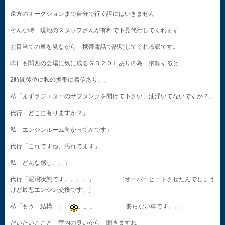
遠方のオークションまで自分で行く訳にはいきません
そんな時 現地のスタッフさんが有料で下見代行してくれます
お目当ての車を見ながら 携帯電話で説明してくれる訳です。
昨日も関西の会場に気に成るＧ３２０Ｌありの為 依頼すると
2時間後位に私の携帯に着信あり、、
私「まずラジエターのサブタンクを開けて下さい、油浮いてないですか？」
代行「どこに有りますか？」
私「エンジンルーム向かって左です」
代行「これですね、汚れてます」
私「どんな感じ、、」
代行「泥沼状態です。。。。」 （オーバーヒートさせたんでしょう
けど最悪エンジン交換です。）
私「もう 結構 。。
。。」 要らない車です。。。
だいたいここと 室内の臭いから 聞きますね