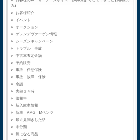
お客様の声 オーナーズボイス (掲載を許可して下さったお客様の
み)
お客様紹介
イベント
オークション
ゲレンデヴァーゲン情報
シーズンキャンペーン
トラブル 事故
中古車査定金額
予約販売
事故 任意保険
事故 故障 保険
余談
実録２４時
御報告
新入庫車情報
新車 AMG Mベンツ
最近見聞きした話
未分類
気になる商品