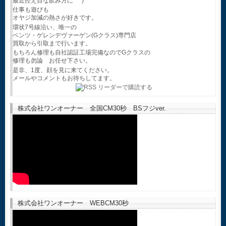
最近控え目な飲み方に^^*)
仕事も遊びも
オヤジ加減の熱さが好きです。
環状7号線沿い、唯一の
ベンツ・ゲレンデヴァーゲン(Gクラス)専門店
買取から引取まで行います。
もちろん修理も自社認証工場完備なのでGクラスの
修理も勿論 お任せ下さい。
是非、1度、顔を見に来てください。
メールやコメントもお待ちしてます。
株式会社ワンオーナー 全国CM30秒 BSフジver.
株式会社ワンオーナー WEBCM30秒