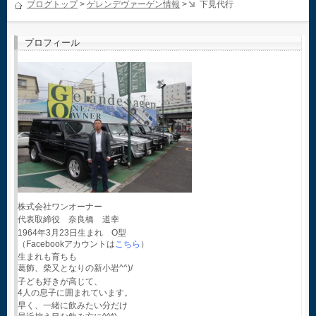
ブログトップ
>
ゲレンデヴァーゲン情報
>
下見代行
プロフィール
株式会社ワンオーナー
代表取締役 奈良橋 道幸
1964年3月23日生まれ O型
（Facebookアカウントは
こちら
）
生まれも育ちも
葛飾、柴又となりの新小岩^^)/
子ども好きが高じて、
4人の息子に囲まれています。
早く、一緒に飲みたい分だけ