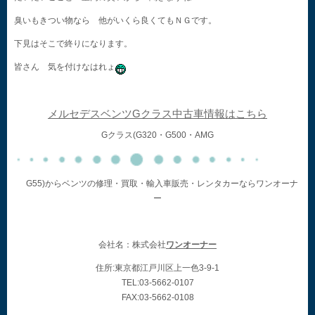
臭いもきつい物なら 他がいくら良くてもＮＧです。
下見はそこで終りになります。
皆さん 気を付けなはれょ
メルセデスベンツGクラス中古車情報はこちら
Gクラス(G320・G500・AMG
G55)からベンツの修理・買取・輸入車販売・レンタカーならワンオーナ
ー
会社名：株式会社
ワンオーナー
住所:東京都江戸川区上一色3-9-1
TEL:03-5662-0107
FAX:03-5662-0108