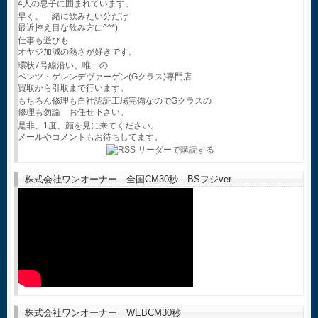
4人の息子に囲まれています。
早く、一緒に飲みたい分だけ
最近控え目な飲み方に^^*)
仕事も遊びも
オヤジ加減の熱さが好きです。
環状7号線沿い、唯一の
ベンツ・ゲレンデヴァーゲン(Gクラス)専門店
買取から引取まで行います。
もちろん修理も自社認証工場完備なのでGクラスの
修理も勿論 お任せ下さい。
是非、1度、顔を見に来てください。
メールやコメントもお待ちしてます。
株式会社ワンオーナー 全国CM30秒 BSフジver.
株式会社ワンオーナー WEBCM30秒