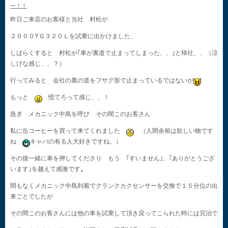
ー！！
昨日ご来店のお客様と当社 村松が
２０００YＧ３２０Ｌを試乗に出かけました、
しばらくすると 村松が｢車が裏道で止まってしまった、、｣と帰社、、（涼
しげな感じ、、？）
行ってみると 会社の裏の道をフサグ形で止まっているではないか
もっと
慌てろって感じ、、！
急ぎ メカニック中島を呼び その間このお客さん
私に缶コーヒーを買って来てくれました
（人間余裕は欲しい物です
ね
キャパの有る人大好きですね。）
その後一緒に車を押してくださり もう ｢すいません｣、｢ありがとうござ
います｣を越えて感激です
。
間もなくメカニック中島到着でクランクカクセンサーを交換で１５分位の出
来ごとでしたが
その間このお客さんには他の車を試乗して頂き戻ってこられた時には完治で