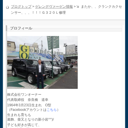
ブログトップ
>
ゲレンデヴァーゲン情報
>
またか、、クランクカクセ
ンサー、、、！！！Ｇ３２０Ｌ修理
プロフィール
株式会社ワンオーナー
代表取締役 奈良橋 道幸
1964年3月23日生まれ O型
（Facebookアカウントは
こちら
）
生まれも育ちも
葛飾、柴又となりの新小岩^^)/
子ども好きが高じて、