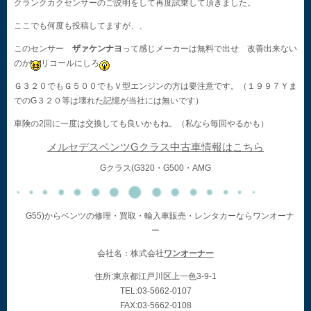
クランクカクセンサーのご説明をして再度試乗して頂きました。
ここでも何度も投稿してますが、、
このセンサー
ザァケンナヨ
って感じメーカーは無料で出せ 改善出来ない
のか
リコールにしろ
Ｇ３２０でもＧ５００でもＶ型エンジンの方は要注意です。（１９９７Ｙま
でのG３２０等は壊れた記憶が当社には無いです）
車険の2回に一度は交換しても良いかもね。（私なら毎回やるかも）
メルセデスベンツGクラス中古車情報はこちら
Gクラス(G320・G500・AMG
G55)からベンツの修理・買取・輸入車販売・レンタカーならワンオーナ
ー
会社名：株式会社
ワンオーナー
住所:東京都江戸川区上一色3-9-1
TEL:03-5662-0107
FAX:03-5662-0108