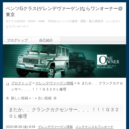
ベンツGクラス(ゲレンデヴァーゲン)ならワンオーナー@
東京
Gクラス(G320・G500・AMG G55)からベンツの修理・買取・輸入車販売・レンタカー
ならワンオーナー
ブログトップ
自己紹介
ブログトップ
>
ゲレンデヴァーゲン情報
>
またか、、クランクカクセ
ンサー、、、！！！Ｇ３２０Ｌ修理
新しい投稿 »
« 古い投稿
またか、、クランクカクセンサー、、、！！！Ｇ３２
０Ｌ修理
2010-08-20 (金) 8:34
ゲレンデヴァーゲン情報
メンテナンスもワンオーナ