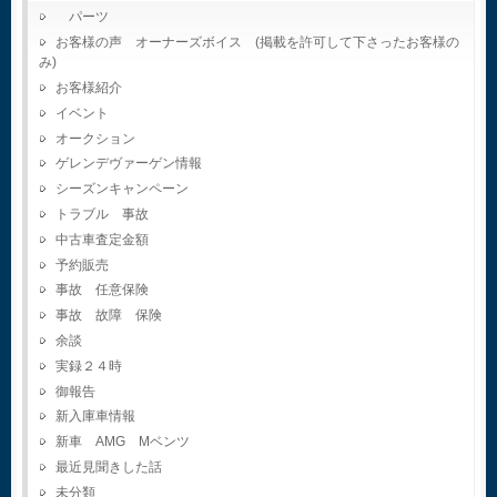
パーツ
お客様の声 オーナーズボイス (掲載を許可して下さったお客様の
み)
お客様紹介
イベント
オークション
ゲレンデヴァーゲン情報
シーズンキャンペーン
トラブル 事故
中古車査定金額
予約販売
事故 任意保険
事故 故障 保険
余談
実録２４時
御報告
新入庫車情報
新車 AMG Mベンツ
最近見聞きした話
未分類