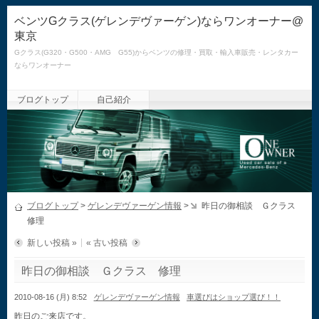
ベンツGクラス(ゲレンデヴァーゲン)ならワンオーナー@
東京
Gクラス(G320・G500・AMG G55)からベンツの修理・買取・輸入車販売・レンタカー
ならワンオーナー
ブログトップ
自己紹介
ブログトップ
>
ゲレンデヴァーゲン情報
>
昨日の御相談 Ｇクラス
修理
新しい投稿 »
« 古い投稿
昨日の御相談 Ｇクラス 修理
2010-08-16 (月) 8:52
ゲレンデヴァーゲン情報
車選びはショップ選び！！
昨日のご来店です。