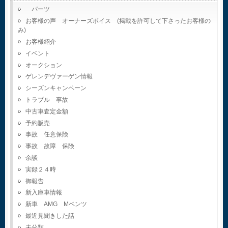
パーツ
お客様の声 オーナーズボイス (掲載を許可して下さったお客様の
み)
お客様紹介
イベント
オークション
ゲレンデヴァーゲン情報
シーズンキャンペーン
トラブル 事故
中古車査定金額
予約販売
事故 任意保険
事故 故障 保険
余談
実録２４時
御報告
新入庫車情報
新車 AMG Mベンツ
最近見聞きした話
未分類