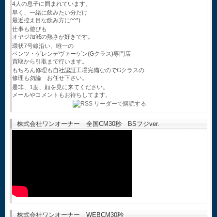
4人の息子に囲まれています。
早く、一緒に飲みたい分だけ
最近控え目な飲み方に^^*)
仕事も遊びも
オヤジ加減の熱さが好きです。
環状7号線沿い、唯一の
ベンツ・ゲレンデヴァーゲン(Gクラス)専門店
買取から引取まで行います。
もちろん修理も自社認証工場完備なのでGクラスの
修理も勿論 お任せ下さい。
是非、1度、顔を見に来てください。
メールやコメントもお待ちしてます。
株式会社ワンオーナー 全国CM30秒 BSフジver.
株式会社ワンオーナー WEBCM30秒