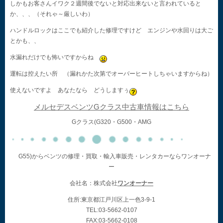
しかもお客さんイワク２週間後でないと対応出来ないと言われていると
か、、、（それゃ～厳しいわ）
ハンドルロックはここでも紹介した修理ですけど エンジンや水回りは大ご
とかも、、
水漏れだけでも怖いですからね
運転は控えたい所 （漏れかた次第でオーバーヒートしちゃいますからね）
使えないですよ あなたなら どうしますぅ
メルセデスベンツGクラス中古車情報はこちら
Gクラス(G320・G500・AMG
G55)からベンツの修理・買取・輸入車販売・レンタカーならワンオーナ
ー
会社名：株式会社
ワンオーナー
住所:東京都江戸川区上一色3-9-1
TEL:03-5662-0107
FAX:03-5662-0108