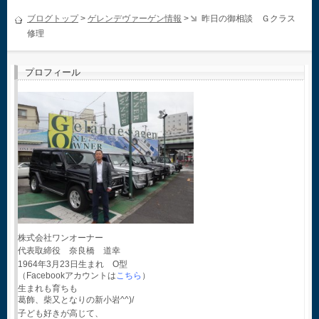
ブログトップ
>
ゲレンデヴァーゲン情報
>
昨日の御相談 Ｇクラス
修理
プロフィール
株式会社ワンオーナー
代表取締役 奈良橋 道幸
1964年3月23日生まれ O型
（Facebookアカウントは
こちら
）
生まれも育ちも
葛飾、柴又となりの新小岩^^)/
子ども好きが高じて、