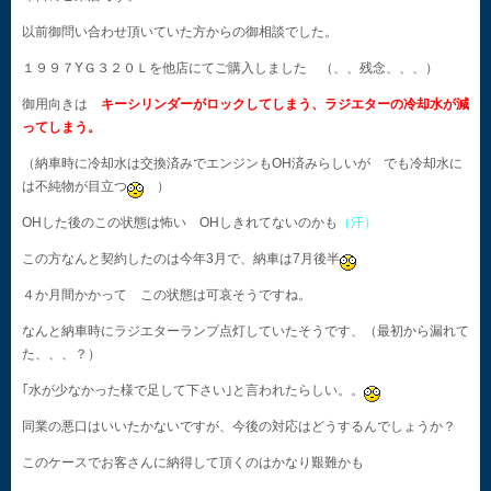
以前御問い合わせ頂いていた方からの御相談でした。
１９９７YＧ３２０Ｌを他店にてご購入しました （、、残念、、、）
御用向きは
キーシリンダーがロックしてしまう、ラジエターの冷却水が減
ってしまう。
（納車時に冷却水は交換済みでエンジンもOH済みらしいが でも冷却水に
は不純物が目立つ
）
OHした後のこの状態は怖い OHしきれてないのかも
（汗）
この方なんと契約したのは今年3月で、納車は7月後半
４か月間かかって この状態は可哀そうですね。
なんと納車時にラジエターランプ点灯していたそうです、（最初から漏れて
た、、、？）
｢水が少なかった様で足して下さい｣と言われたらしい。。
同業の悪口はいいたかないですが、今後の対応はどうするんでしょうか？
このケースでお客さんに納得して頂くのはかなり艱難かも