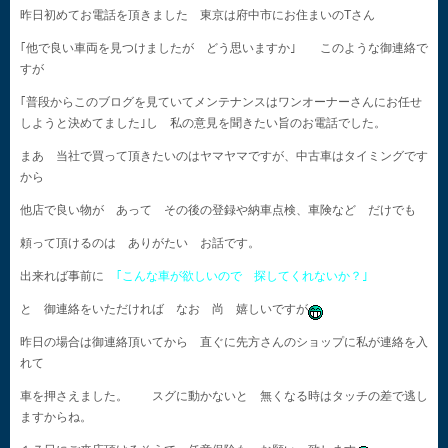
昨日初めてお電話を頂きました 東京は府中市にお住まいのTさん
｢他で良い車両を見つけましたが どう思いますか｣ このような御連絡で
すが
｢普段からこのブログを見ていてメンテナンスはワンオーナーさんにお任せ
しようと決めてました｣し 私の意見を聞きたい旨のお電話でした。
まあ 当社で買って頂きたいのはヤマヤマですが、中古車はタイミングです
から
他店で良い物が あって その後の登録や納車点検、車険など だけでも
頼って頂けるのは ありがたい お話です。
出来れば事前に
｢こんな車が欲しいので 探してくれないか？｣
と 御連絡をいただければ なお 尚 嬉しいですが
昨日の場合は御連絡頂いてから 直ぐに先方さんのショップに私が連絡を入
れて
車を押さえました。 スグに動かないと 無くなる時はタッチの差で逃し
ますからね。