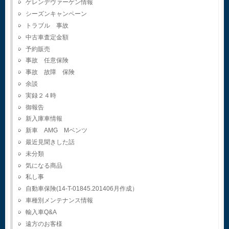
ゲレンデヴァーゲン情報
シーズンキャンペーン
トラブル 事故
中古車査定金額
予約販売
事故 任意保険
事故 故障 保険
余談
実録２４時
御報告
新入庫車情報
新車 AMG Mベンツ
最近見聞きした話
未分類
気になる商品
私し事
自動車保険(14-T-01845.201406月作成）
車種別メンテナンス情報
輸入車Q&A
遠方のお客様