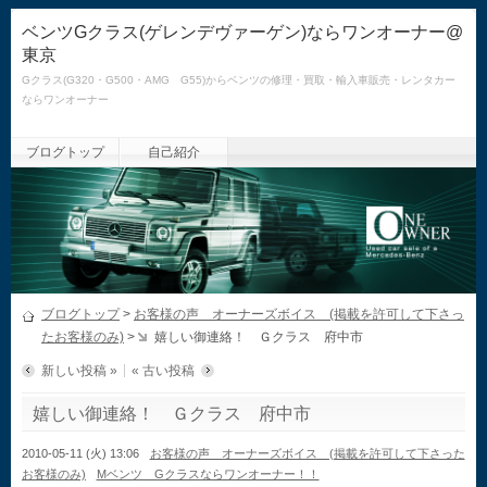
ベンツGクラス(ゲレンデヴァーゲン)ならワンオーナー@
東京
Gクラス(G320・G500・AMG G55)からベンツの修理・買取・輸入車販売・レンタカー
ならワンオーナー
ブログトップ
自己紹介
ブログトップ
>
お客様の声 オーナーズボイス (掲載を許可して下さっ
たお客様のみ)
>
嬉しい御連絡！ Ｇクラス 府中市
新しい投稿 »
« 古い投稿
嬉しい御連絡！ Ｇクラス 府中市
2010-05-11 (火) 13:06
お客様の声 オーナーズボイス (掲載を許可して下さった
お客様のみ)
Mベンツ Gクラスならワンオーナー！！