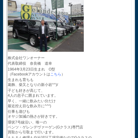
株式会社ワンオーナー
代表取締役 奈良橋 道幸
1964年3月23日生まれ O型
（Facebookアカウントは
こちら
）
生まれも育ちも
葛飾、柴又となりの新小岩^^)/
子ども好きが高じて、
4人の息子に囲まれています。
早く、一緒に飲みたい分だけ
最近控え目な飲み方に^^*)
仕事も遊びも
オヤジ加減の熱さが好きです。
環状7号線沿い、唯一の
ベンツ・ゲレンデヴァーゲン(Gクラス)専門店
買取から引取まで行います。
もちろん修理も自社認証工場完備なのでGクラスの