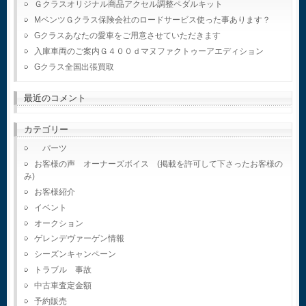
Ｇクラスオリジナル商品アクセル調整ペダルキット
MベンツＧクラス保険会社のロードサービス使った事あります？
Gクラスあなたの愛車をご用意させていただきます
入庫車両のご案内Ｇ４００ｄマヌファクトゥーアエディション
Gクラス全国出張買取
最近のコメント
カテゴリー
パーツ
お客様の声 オーナーズボイス (掲載を許可して下さったお客様の
み)
お客様紹介
イベント
オークション
ゲレンデヴァーゲン情報
シーズンキャンペーン
トラブル 事故
中古車査定金額
予約販売