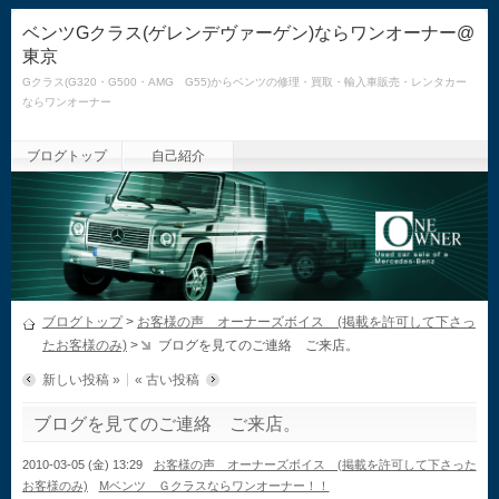
ベンツGクラス(ゲレンデヴァーゲン)ならワンオーナー@
東京
Gクラス(G320・G500・AMG G55)からベンツの修理・買取・輸入車販売・レンタカー
ならワンオーナー
ブログトップ
自己紹介
ブログトップ
>
お客様の声 オーナーズボイス (掲載を許可して下さっ
たお客様のみ)
>
ブログを見てのご連絡 ご来店。
新しい投稿 »
« 古い投稿
ブログを見てのご連絡 ご来店。
2010-03-05 (金) 13:29
お客様の声 オーナーズボイス (掲載を許可して下さった
お客様のみ)
Mベンツ Ｇクラスならワンオーナー！！