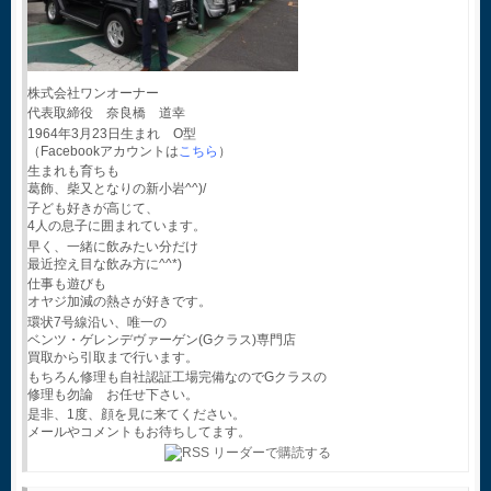
株式会社ワンオーナー
代表取締役 奈良橋 道幸
1964年3月23日生まれ O型
（Facebookアカウントは
こちら
）
生まれも育ちも
葛飾、柴又となりの新小岩^^)/
子ども好きが高じて、
4人の息子に囲まれています。
早く、一緒に飲みたい分だけ
最近控え目な飲み方に^^*)
仕事も遊びも
オヤジ加減の熱さが好きです。
環状7号線沿い、唯一の
ベンツ・ゲレンデヴァーゲン(Gクラス)専門店
買取から引取まで行います。
もちろん修理も自社認証工場完備なのでGクラスの
修理も勿論 お任せ下さい。
是非、1度、顔を見に来てください。
メールやコメントもお待ちしてます。