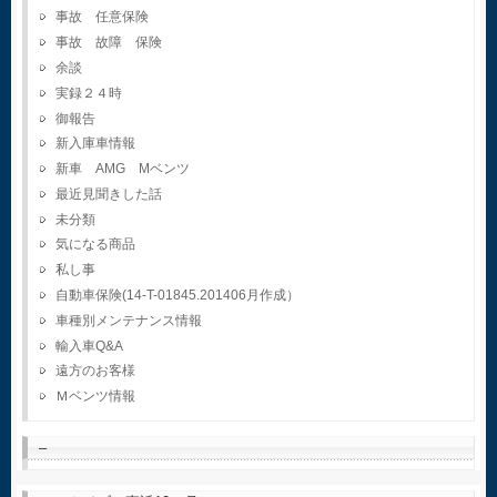
事故 任意保険
事故 故障 保険
余談
実録２４時
御報告
新入庫車情報
新車 AMG Mベンツ
最近見聞きした話
未分類
気になる商品
私し事
自動車保険(14-T-01845.201406月作成）
車種別メンテナンス情報
輸入車Q&A
遠方のお客様
Ｍベンツ情報
–