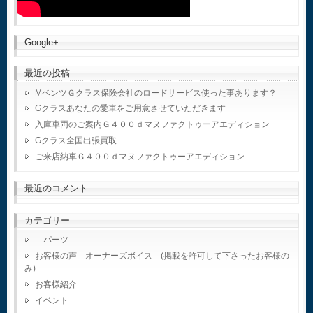
Google+
最近の投稿
MベンツＧクラス保険会社のロードサービス使った事あります？
Gクラスあなたの愛車をご用意させていただきます
入庫車両のご案内Ｇ４００ｄマヌファクトゥーアエディション
Gクラス全国出張買取
ご来店納車Ｇ４００ｄマヌファクトゥーアエディション
最近のコメント
カテゴリー
パーツ
お客様の声 オーナーズボイス (掲載を許可して下さったお客様の
み)
お客様紹介
イベント