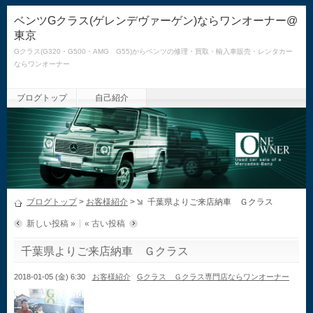
ベンツGクラス(ゲレンデヴァーゲン)ならワンオーナー@
東京
Gクラス(G320・G500・AMG G55)からベンツの修理・買取・輸入車販売・レンタカー
ならワンオーナー
ブログトップ
自己紹介
ブログトップ
>
お客様紹介
>
千葉県よりご来店納車 Ｇクラス
新しい投稿 »
« 古い投稿
千葉県よりご来店納車 Ｇクラス
2018-01-05 (金) 6:30
お客様紹介
Gクラス Ｇクラス専門店ならワンオーナー