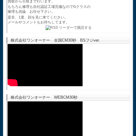
買取から引取まで行います。
もちろん修理も自社認証工場完備なのでGクラスの
修理も勿論 お任せ下さい。
是非、1度、顔を見に来てください。
メールやコメントもお待ちしてます。
株式会社ワンオーナー 全国CM30秒 BSフジver.
株式会社ワンオーナー WEBCM30秒