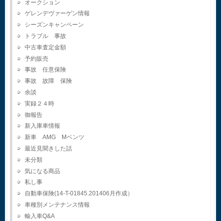
オークション
ゲレンデヴァーゲン情報
シーズンキャンペーン
トラブル 事故
中古車査定金額
予約販売
事故 任意保険
事故 故障 保険
余談
実録２４時
御報告
新入庫車情報
新車 AMG Mベンツ
最近見聞きした話
未分類
気になる商品
私し事
自動車保険(14-T-01845.201406月作成）
車種別メンテナンス情報
輸入車Q&A