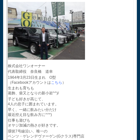
株式会社ワンオーナー
代表取締役 奈良橋 道幸
1964年3月23日生まれ O型
（Facebookアカウントは
こちら
）
生まれも育ちも
葛飾、柴又となりの新小岩^^)/
子ども好きが高じて、
4人の息子に囲まれています。
早く、一緒に飲みたい分だけ
最近控え目な飲み方に^^*)
仕事も遊びも
オヤジ加減の熱さが好きです。
環状7号線沿い、唯一の
ベンツ・ゲレンデヴァーゲン(Gクラス)専門店