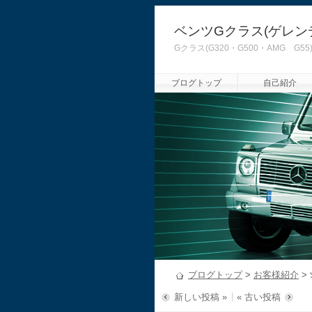
ベンツGクラス(ゲレン
Gクラス(G320・G500・AMG
ブログトップ
自己紹介
ブログトップ
>
お客様紹介
>
新しい投稿 »
« 古い投稿