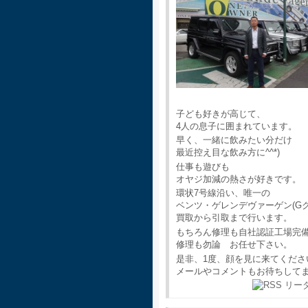
子ども好きが高じて、
4人の息子に囲まれています。
早く、一緒に飲みたい分だけ
最近控え目な飲み方に^^*)
仕事も遊びも
オヤジ加減の熱さが好きです。
環状7号線沿い、唯一の
ベンツ・ゲレンデヴァーゲン(G
買取から引取まで行います。
もちろん修理も自社認証工場完
修理も勿論 お任せ下さい。
是非、1度、顔を見に来てくださ
メールやコメントもお待ちして