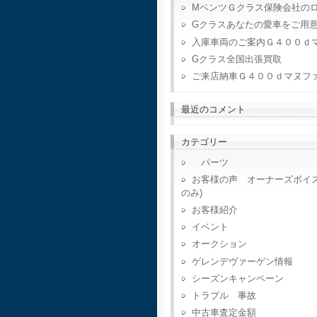
MベンツＧクラス保険会社の
Gクラスあなたの愛車をご用
入庫車両のご案内Ｇ４００ｄ
Gクラス全国出張買取
ご来店納車Ｇ４００ｄマヌフ
最近のコメント
カテゴリー
パーツ
お客様の声 オーナーズボイ
のみ)
お客様紹介
イベント
オークション
ゲレンデヴァーゲン情報
シーズンキャンペーン
トラブル 事故
中古車査定金額