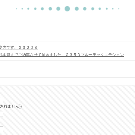
案内です。Ｇ３２０Ｓ
熊本県までご納車させて頂きました。Ｇ３５０ブルーテックエデション
されません))