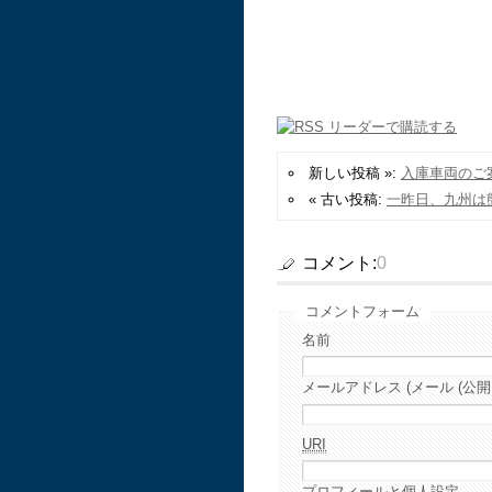
新しい投稿 »:
入庫車両のご
« 古い投稿:
一昨日、九州は
コメント:
0
コメントフォーム
名前
メールアドレス (メール (公開
URI
プロフィールと個人設定