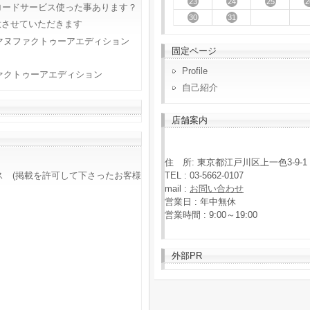
23
24
25
2
ロードサービス使った事あります？
30
31
意させていただきます
マヌファクトゥーアエディション
固定ページ
Profile
ァクトゥーアエディション
自己紹介
店舗案内
住 所: 東京都江戸川区上一色3-9-1
TEL : 03-5662-0107
ス (掲載を許可して下さったお客様
mail :
お問い合わせ
営業日 : 年中無休
営業時間 : 9:00～19:00
外部PR