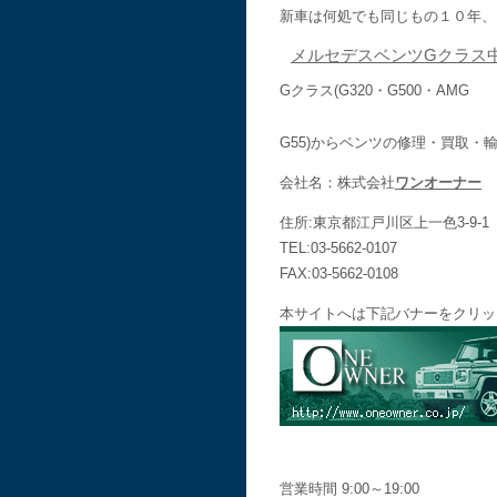
新車は何処でも同じもの１０年、
メルセデスベンツGクラス
Gクラス(G320・G500・AMG
G55)からベンツの修理・買取
会社名：株式会社
ワンオーナー
住所:東京都江戸川区上一色3-9-1
TEL:03-5662-0107
FAX:03-5662-0108
本サイトへは下記バナーをクリッ
営業時間 9:00～19:00