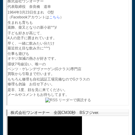
株式会社ワンオーナー
代表取締役 奈良橋 道幸
1964年3月23日生まれ O型
（Facebookアカウントは
こちら
）
生まれも育ちも
葛飾、柴又となりの新小岩^^)/
子ども好きが高じて、
4人の息子に囲まれています。
早く、一緒に飲みたい分だけ
最近控え目な飲み方に^^*)
仕事も遊びも
オヤジ加減の熱さが好きです。
環状7号線沿い、唯一の
ベンツ・ゲレンデヴァーゲン(Gクラス)専門店
買取から引取まで行います。
もちろん修理も自社認証工場完備なのでGクラスの
修理も勿論 お任せ下さい。
是非、1度、顔を見に来てください。
メールやコメントもお待ちしてます。
株式会社ワンオーナー 全国CM30秒 BSフジver.