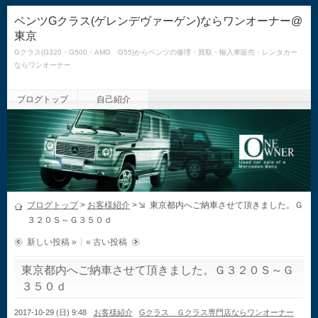
ベンツGクラス(ゲレンデヴァーゲン)ならワンオーナー@
東京
Gクラス(G320・G500・AMG G55)からベンツの修理・買取・輸入車販売・レンタカー
ならワンオーナー
ブログトップ
自己紹介
ブログトップ
>
お客様紹介
>
東京都内へご納車させて頂きました。Ｇ
３２０Ｓ～Ｇ３５０ｄ
新しい投稿 »
« 古い投稿
東京都内へご納車させて頂きました。Ｇ３２０Ｓ～Ｇ
３５０ｄ
2017-10-29 (日) 9:48
お客様紹介
Gクラス Ｇクラス専門店ならワンオーナー