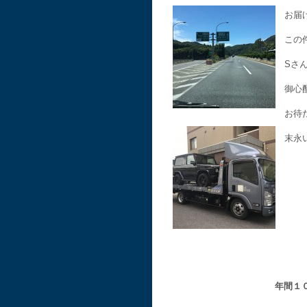
お届
この
Sさ
御心
お待
末永
年間１