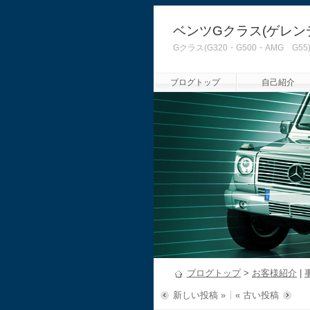
ベンツGクラス(ゲレン
Gクラス(G320・G500・AMG
ブログトップ
自己紹介
ブログトップ
>
お客様紹介
|
新しい投稿 »
« 古い投稿