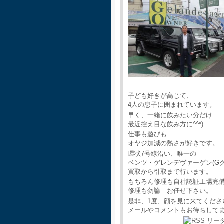
子ども好きが高じて、
4人の息子に囲まれています。
早く、一緒に飲みたい分だけ
最近控え目な飲み方に^^*)
仕事も遊びも
オヤジ加減の熱さが好きです。
環状7号線沿い、唯一の
ベンツ・ゲレンデヴァーゲン(G
買取から引取まで行います。
もちろん修理も自社認証工場完
修理も勿論 お任せ下さい。
是非、1度、顔を見に来てくださ
メールやコメントもお待ちして