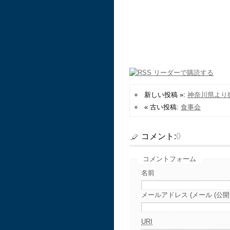
新しい投稿 »:
神奈川県より
« 古い投稿:
食事会
コメント:
0
コメントフォーム
名前
メールアドレス (メール (公開
URI