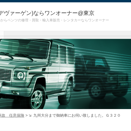
デヴァーゲン)ならワンオーナー@東京
 G55)からベンツの修理・買取・輸入車販売・レンタカーならワンオーナー
事故 任意保険
>
九州大分まで御納車にお伺い致しました。Ｇ３２０