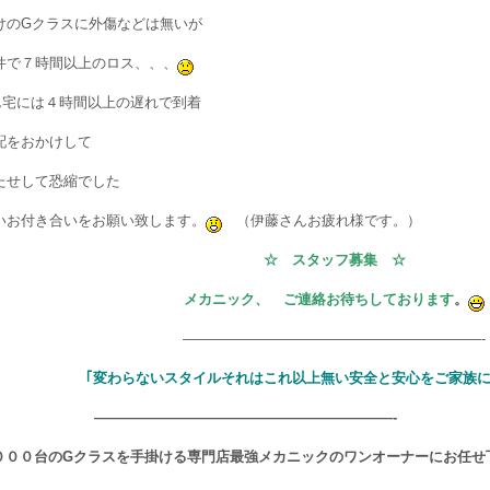
けのGクラスに外傷などは無いが
件で７時間以上のロス、、、
ん宅には４時間以上の遅れで到着
配をおかけして
たせして恐縮でした
いお付き合いをお願い致します。
（伊藤さんお疲れ様です。）
☆ スタッフ募集 ☆
メカニック、 ご連絡お待ちしております
。
—————————————————————-
｢変わらないスタイルそれはこれ以上無い安全と安心をご家族に
—————————————————————-
０００台のGクラスを手掛ける専門店最強メカニックのワンオーナーにお任せ