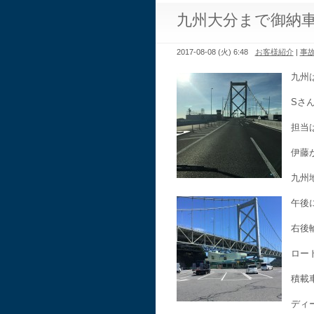
九州大分まで御納
2017-08-08 (火) 6:48
お客様紹介
|
事
九州
Sさ
担当
伊藤
九州
午後
右後
ロー
積載
ディ