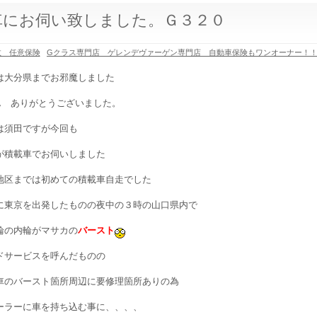
車にお伺い致しました。Ｇ３２０
故 任意保険
Gクラス専門店 ゲレンデヴァーゲン専門店 自動車保険もワンオーナー！
は大分県までお邪魔しました
ん ありがとうございました。
は須田ですが今回も
が積載車でお伺いしました
地区までは初めての積載車自走でした
に東京を出発したものの夜中の３時の山口県内で
輪の内輪がマサカの
バースト
ドサービスを呼んだものの
車のバースト箇所周辺に要修理箇所ありの為
ーラーに車を持ち込む事に、、、、