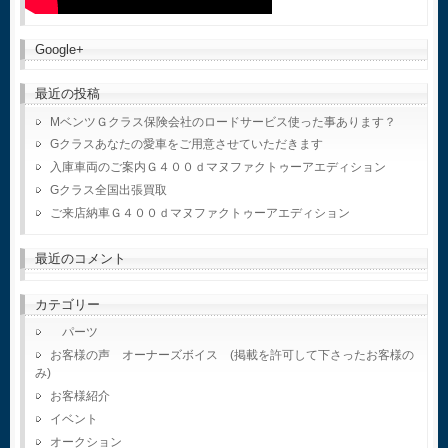
Google+
最近の投稿
MベンツＧクラス保険会社のロードサービス使った事あります？
Gクラスあなたの愛車をご用意させていただきます
入庫車両のご案内Ｇ４００ｄマヌファクトゥーアエディション
Gクラス全国出張買取
ご来店納車Ｇ４００ｄマヌファクトゥーアエディション
最近のコメント
カテゴリー
パーツ
お客様の声 オーナーズボイス (掲載を許可して下さったお客様の
み)
お客様紹介
イベント
オークション