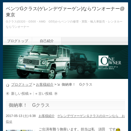
ベンツGクラス(ゲレンデヴァーゲン)ならワンオーナー@
東京
Gクラス(G320・G500・AMG G55)からベンツの修理・買取・輸入車販売・レンタカー
ならワンオーナー
ブログトップ
自己紹介
ブログトップ
>
お客様紹介
>
御納車！ Gクラス
新しい投稿 »
« 古い投稿
御納車！ Gクラス
2017-05-13 (土) 6:38
お客様紹介
ゲレンデヴァーゲンＧクラスのローンなら お
任せ
ご出演有難う御座います。担当は私 須田 です