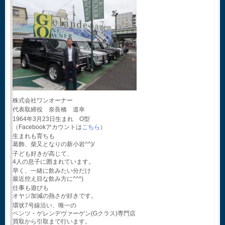
株式会社ワンオーナー
代表取締役 奈良橋 道幸
1964年3月23日生まれ O型
（Facebookアカウントは
こちら
）
生まれも育ちも
葛飾、柴又となりの新小岩^^)/
子ども好きが高じて、
4人の息子に囲まれています。
早く、一緒に飲みたい分だけ
最近控え目な飲み方に^^*)
仕事も遊びも
オヤジ加減の熱さが好きです。
環状7号線沿い、唯一の
ベンツ・ゲレンデヴァーゲン(Gクラス)専門店
買取から引取まで行います。