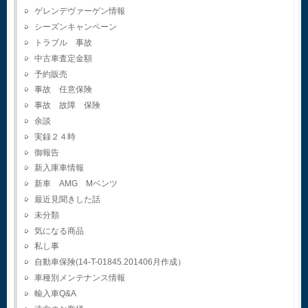
ゲレンデヴァーゲン情報
シーズンキャンペーン
トラブル 事故
中古車査定金額
予約販売
事故 任意保険
事故 故障 保険
余談
実録２４時
御報告
新入庫車情報
新車 AMG Mベンツ
最近見聞きした話
未分類
気になる商品
私し事
自動車保険(14-T-01845.201406月作成）
車種別メンテナンス情報
輸入車Q&A