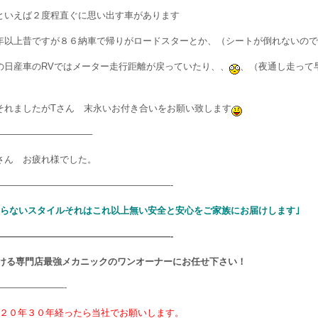
といえば２度程直ぐに思い出す車があります
年以上昔ですが８６納車で帰りがロードスターとか、（シートが倒れないので
の日産車のRVではメーター走行距離が戻っていたり、、
、（夜通し走って
それましたがTさん 末永いお付き合いをお願い致します
——————————–
さん お疲れ様でした。
———————————————————-
わらないスタイルそれはこれ以上無い安全と安心をご家族にお届けします｣
———————————————————-
ける専門店最強メカニックのワンオーナーにお任せ下さい！
———————-
２０年３０年経ったら当社でお願いします。