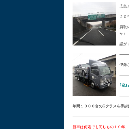
広島
２０
買取
か）
話が
——
伊藤
——
｢変
——
年間１０００台のGクラスを手掛
———————————————
新車は何処でも同じもの１０年、