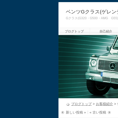
ベンツGクラス(ゲレン
Gクラス(G320・G500・AMG
ブログトップ
自己紹介
ブログトップ
>
お客様紹介
>
新しい投稿 »
« 古い投稿