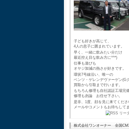
子ども好きが高じて、
4人の息子に囲まれています。
早く、一緒に飲みたい分だけ
最近控え目な飲み方に^^*)
仕事も遊びも
オヤジ加減の熱さが好きです。
環状7号線沿い、唯一の
ベンツ・ゲレンデヴァーゲン(G
買取から引取まで行います。
もちろん修理も自社認証工場完
修理も勿論 お任せ下さい。
是非、1度、顔を見に来てくださ
メールやコメントもお待ちして
株式会社ワンオーナー 全国CM30