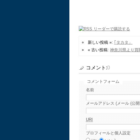
新しい投稿 »:
｢タカタ」
« 古い投稿:
神奈川県より買
コメント:
0
コメントフォーム
名前
メールアドレス (メール (公開
URI
プロフィールと個人設定