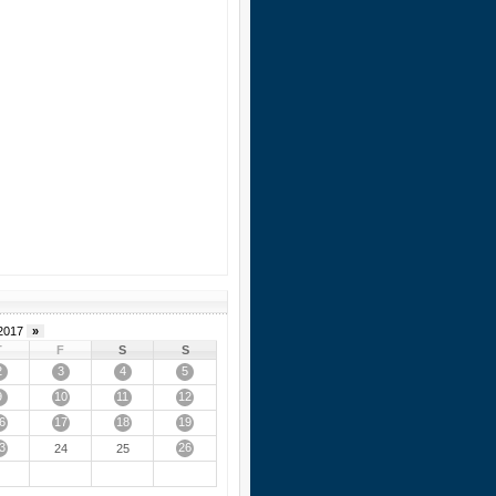
2017
»
T
F
S
S
2
3
4
5
9
10
11
12
6
17
18
19
3
26
24
25