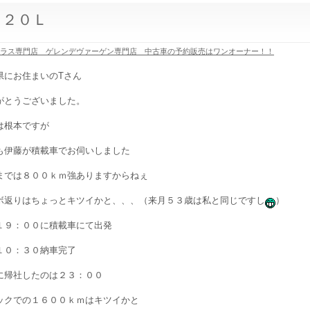
３２０Ｌ
クラス専門店 ゲレンデヴァーゲン専門店 中古車の予約販売はワンオーナー！！
県にお住まいのTさん
がとうございました。
は根本ですが
も伊藤が積載車でお伺いしました
までは８００ｋｍ強ありますからねぇ
ボ返りはちょっとキツイかと、、、（来月５３歳は私と同じですし
）
１９：００に積載車にて出発
１０：３０納車完了
に帰社したのは２３：００
ックでの１６００ｋｍはキツイかと