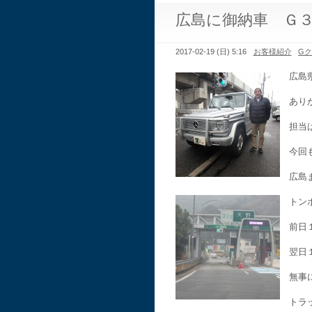
広島に御納車 Ｇ
2017-02-19 (日) 5:16
お客様紹介
G
広島
あり
担当
今回
広島
トン
前日
翌日
無事
トラ