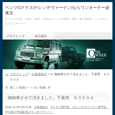
ベンツGクラス(ゲレンデヴァーゲン)ならワンオーナー@
東京
Gクラス(G320・G500・AMG G55)からベンツの修理・買取・輸入車販売・レンタカー
ならワンオーナー
ブログトップ
自己紹介
ブログトップ
>
お客様紹介
>
御納車させて頂きました。千葉県 Ｇ３
５０ｄ
新しい投稿 »
« 古い投稿
御納車させて頂きました。千葉県 Ｇ３５０ｄ
2016-11-03 (木) 5:29
お客様紹介
Gクラス専門店 ゲレンデヴァーゲン専門店
中古車の予約販売はワンオーナー！！