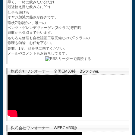
早く、一緒に飲みたい分だけ
最近控え目な飲み方に^^*)
仕事も遊びも
オヤジ加減の熱さが好きです。
環状7号線沿い、唯一の
ベンツ・ゲレンデヴァーゲン(Gクラス)専門店
買取から引取まで行います。
もちろん修理も自社認証工場完備なのでGクラスの
修理も勿論 お任せ下さい。
是非、1度、顔を見に来てください。
メールやコメントもお待ちしてます。
株式会社ワンオーナー 全国CM30秒 BSフジver.
株式会社ワンオーナー WEBCM30秒