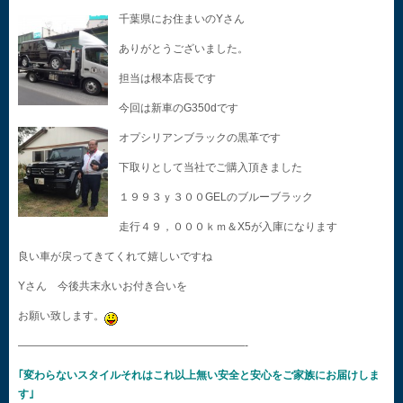
千葉県にお住まいのYさん
ありがとうございました。
担当は根本店長です
今回は新車のG350dです
オプシリアンブラックの黒革です
下取りとして当社でご購入頂きました
１９９３ｙ３００GELのブルーブラック
走行４９，０００ｋｍ＆X5が入庫になります
良い車が戻ってきてくれて嬉しいですね
Yさん 今後共末永いお付き合いを
お願い致します。
—————————————————————-
｢変わらないスタイルそれはこれ以上無い安全と安心をご家族にお届けしま
す｣