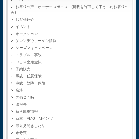
お客様の声 オーナーズボイス (掲載を許可して下さったお客様の
み)
お客様紹介
イベント
オークション
ゲレンデヴァーゲン情報
シーズンキャンペーン
トラブル 事故
中古車査定金額
予約販売
事故 任意保険
事故 故障 保険
余談
実録２４時
御報告
新入庫車情報
新車 AMG Mベンツ
最近見聞きした話
未分類