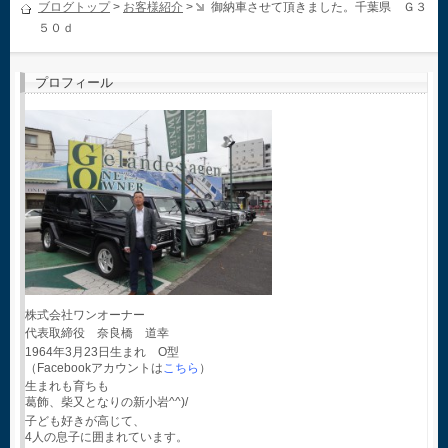
ブログトップ
>
お客様紹介
>
御納車させて頂きました。千葉県 Ｇ３
５０ｄ
プロフィール
株式会社ワンオーナー
代表取締役 奈良橋 道幸
1964年3月23日生まれ O型
（Facebookアカウントは
こちら
）
生まれも育ちも
葛飾、柴又となりの新小岩^^)/
子ども好きが高じて、
4人の息子に囲まれています。