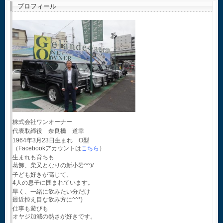
プロフィール
株式会社ワンオーナー
代表取締役 奈良橋 道幸
1964年3月23日生まれ O型
（Facebookアカウントは
こちら
）
生まれも育ちも
葛飾、柴又となりの新小岩^^)/
子ども好きが高じて、
4人の息子に囲まれています。
早く、一緒に飲みたい分だけ
最近控え目な飲み方に^^*)
仕事も遊びも
オヤジ加減の熱さが好きです。