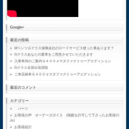
Google+
最近の投稿
MベンツＧクラス保険会社のロードサービス使った事あります？
Gクラスあなたの愛車をご用意させていただきます
入庫車両のご案内Ｇ４００ｄマヌファクトゥーアエディション
Gクラス全国出張買取
ご来店納車Ｇ４００ｄマヌファクトゥーアエディション
最近のコメント
カテゴリー
パーツ
お客様の声 オーナーズボイス (掲載を許可して下さったお客様の
み)
お客様紹介