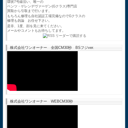
環状7号線沿い、唯一の
ベンツ・ゲレンデヴァーゲン(Gクラス)専門店
買取から引取まで行います。
もちろん修理も自社認証工場完備なのでGクラスの
修理も勿論 お任せ下さい。
是非、1度、顔を見に来てください。
メールやコメントもお待ちしてます。
株式会社ワンオーナー 全国CM30秒 BSフジver.
株式会社ワンオーナー WEBCM30秒