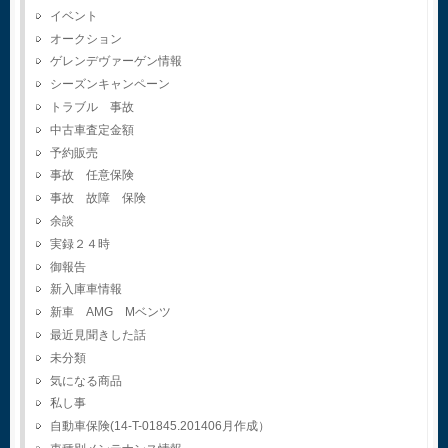
イベント
オークション
ゲレンデヴァーゲン情報
シーズンキャンペーン
トラブル 事故
中古車査定金額
予約販売
事故 任意保険
事故 故障 保険
余談
実録２４時
御報告
新入庫車情報
新車 AMG Mベンツ
最近見聞きした話
未分類
気になる商品
私し事
自動車保険(14-T-01845.201406月作成）