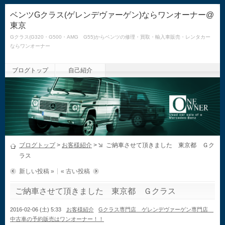
ベンツGクラス(ゲレンデヴァーゲン)ならワンオーナー@
東京
Gクラス(G320・G500・AMG G55)からベンツの修理・買取・輸入車販売・レンタカー
ならワンオーナー
ブログトップ
自己紹介
ブログトップ
>
お客様紹介
>
ご納車させて頂きました 東京都 Ｇク
ラス
新しい投稿 »
« 古い投稿
ご納車させて頂きました 東京都 Ｇクラス
2016-02-06 (土) 5:33
お客様紹介
Gクラス専門店 ゲレンデヴァーゲン専門店
中古車の予約販売はワンオーナー！！