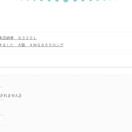
来店納車 Ｇ３２０Ｌ
きました 大阪 ＡＭＧＧ５５ロング
されません))