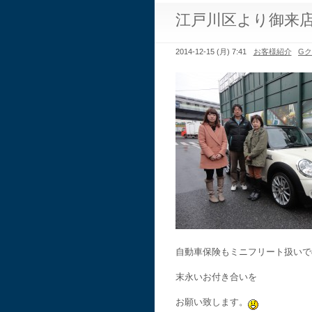
江戸川区より御来
2014-12-15 (月) 7:41
お客様紹介
G
自動車保険もミニフリート扱いで
末永いお付き合いを
お願い致します。