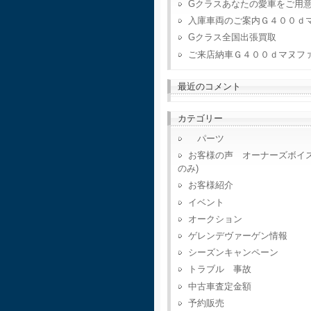
Gクラスあなたの愛車をご用
入庫車両のご案内Ｇ４００ｄ
Gクラス全国出張買取
ご来店納車Ｇ４００ｄマヌフ
最近のコメント
カテゴリー
パーツ
お客様の声 オーナーズボイ
のみ)
お客様紹介
イベント
オークション
ゲレンデヴァーゲン情報
シーズンキャンペーン
トラブル 事故
中古車査定金額
予約販売