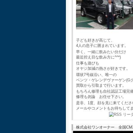
子ども好きが高じて、
4人の息子に囲まれています。
早く、一緒に飲みたい分だけ
最近控え目な飲み方に^^*)
仕事も遊びも
オヤジ加減の熱さが好きです。
環状7号線沿い、唯一の
ベンツ・ゲレンデヴァーゲン(G
買取から引取まで行います。
もちろん修理も自社認証工場完
修理も勿論 お任せ下さい。
是非、1度、顔を見に来てくださ
メールやコメントもお待ちして
株式会社ワンオーナー 全国CM30