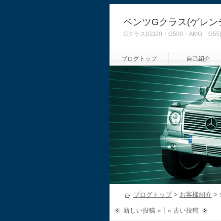
ベンツGクラス(ゲレン
Gクラス(G320・G500・AMG
ブログトップ
自己紹介
ブログトップ
>
お客様紹介
>
新しい投稿 »
« 古い投稿