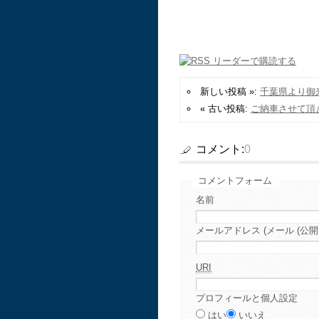
新しい投稿 »:
千葉県より御
« 古い投稿:
ご納車させて頂
コメント:
0
コメントフォーム
名前
メールアドレス (メール (公開
URI
プロフィールと個人設定
はい
いいえ