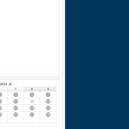
2014
»
T
F
S
S
4
5
6
7
1
12
14
13
8
19
20
21
5
26
27
28