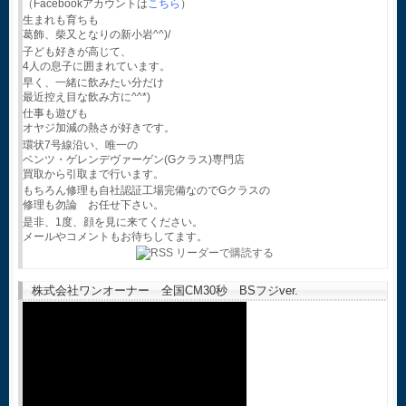
（Facebookアカウントは
こちら
）
生まれも育ちも
葛飾、柴又となりの新小岩^^)/
子ども好きが高じて、
4人の息子に囲まれています。
早く、一緒に飲みたい分だけ
最近控え目な飲み方に^^*)
仕事も遊びも
オヤジ加減の熱さが好きです。
環状7号線沿い、唯一の
ベンツ・ゲレンデヴァーゲン(Gクラス)専門店
買取から引取まで行います。
もちろん修理も自社認証工場完備なのでGクラスの
修理も勿論 お任せ下さい。
是非、1度、顔を見に来てください。
メールやコメントもお待ちしてます。
株式会社ワンオーナー 全国CM30秒 BSフジver.