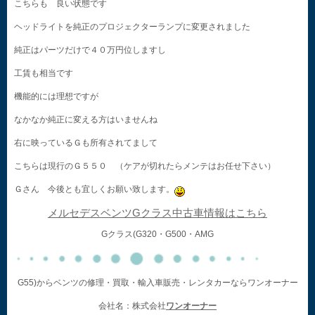
こちらも 良い状態です
ヘッドライトを純正のプロジェクターランプに変更されました
純正はパーツだけで４０万円位しますし
工賃も相当です
機能的には理想ですが
なかなか純正に変える方はいませんね
右に映っているＧも所有されてまして
こちらは現行のＧ５５０ （ケアが切れたらメンテはお任せ下さい）
Ｇさん 今後とも宜しくお願い致します。
メルセデスベンツGクラス中古車情報はこちら
Gクラス(G320・G500・AMG
G55)からベンツの修理・買取・輸入車販売・レンタカーならワンオーナー
会社名：株式会社
ワンオーナー