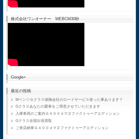
株式会社ワンオーナー WEBCM30秒
Google+
最近の投稿
MベンツＧクラス保険会社のロードサービス使った事あります？
Gクラスあなたの愛車をご用意させていただきます
入庫車両のご案内Ｇ４００ｄマヌファクトゥーアエディション
Gクラス全国出張買取
ご来店納車Ｇ４００ｄマヌファクトゥーアエディション