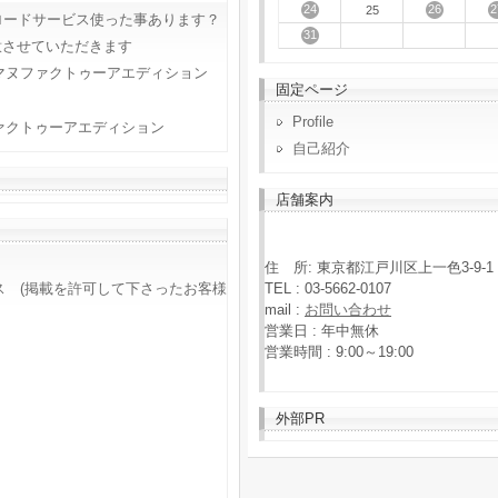
24
26
2
25
ロードサービス使った事あります？
31
意させていただきます
マヌファクトゥーアエディション
固定ページ
Profile
ァクトゥーアエディション
自己紹介
店舗案内
住 所: 東京都江戸川区上一色3-9-1
TEL : 03-5662-0107
ス (掲載を許可して下さったお客様
mail :
お問い合わせ
営業日 : 年中無休
営業時間 : 9:00～19:00
外部PR