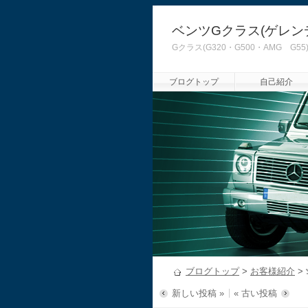
ベンツGクラス(ゲレン
Gクラス(G320・G500・AMG
ブログトップ
自己紹介
ブログトップ
>
お客様紹介
>
新しい投稿 »
« 古い投稿