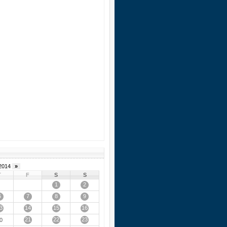
2014
»
T
F
S
S
1
2
6
7
8
9
3
14
15
16
21
22
23
0