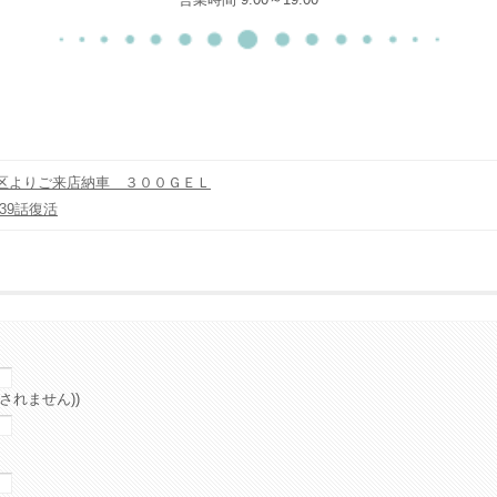
区よりご来店納車 ３００ＧＥＬ
39話復活
されません))