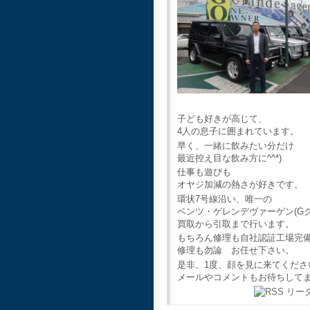
子ども好きが高じて、
4人の息子に囲まれています。
早く、一緒に飲みたい分だけ
最近控え目な飲み方に^^*)
仕事も遊びも
オヤジ加減の熱さが好きです。
環状7号線沿い、唯一の
ベンツ・ゲレンデヴァーゲン(G
買取から引取まで行います。
もちろん修理も自社認証工場完
修理も勿論 お任せ下さい。
是非、1度、顔を見に来てくださ
メールやコメントもお待ちして