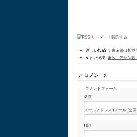
新しい投稿 »:
東京都は杉並
« 古い投稿:
事故 任意保険 
コメント:
0
コメントフォーム
名前
メールアドレス (メール (公開
URI