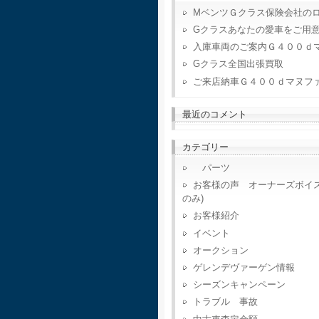
MベンツＧクラス保険会社の
Gクラスあなたの愛車をご用
入庫車両のご案内Ｇ４００ｄ
Gクラス全国出張買取
ご来店納車Ｇ４００ｄマヌフ
最近のコメント
カテゴリー
パーツ
お客様の声 オーナーズボイ
のみ)
お客様紹介
イベント
オークション
ゲレンデヴァーゲン情報
シーズンキャンペーン
トラブル 事故