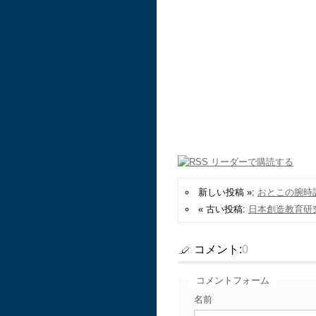
新しい投稿 »:
おとこの腕時
« 古い投稿:
日本創造教育研
コメント:
0
コメントフォーム
名前