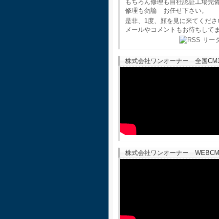
もちろん修理も自社認証工場完
修理も勿論 お任せ下さい。
是非、1度、顔を見に来てくださ
メールやコメントもお待ちして
株式会社ワンオーナー 全国CM30
株式会社ワンオーナー WEBCM