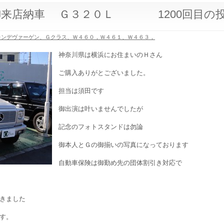
御来店納車 Ｇ３２０Ｌ 1200回目の
レンデヴァーゲン、Ｇクラス、Ｗ４６０，Ｗ４６１、Ｗ４６３，
神奈川県は横浜にお住まいのＨさん
ご購入ありがとございました。
担当は須田です
御出演は叶いませんでしたが
記念のフォトスタンドは勿論
御本人とＧの御揃いの写真になっております
自動車保険は御勤め先の団体割引き対応で
きました
す。