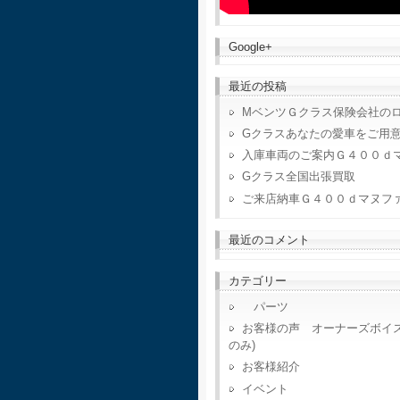
Google+
最近の投稿
MベンツＧクラス保険会社の
Gクラスあなたの愛車をご用
入庫車両のご案内Ｇ４００ｄ
Gクラス全国出張買取
ご来店納車Ｇ４００ｄマヌフ
最近のコメント
カテゴリー
パーツ
お客様の声 オーナーズボイ
のみ)
お客様紹介
イベント