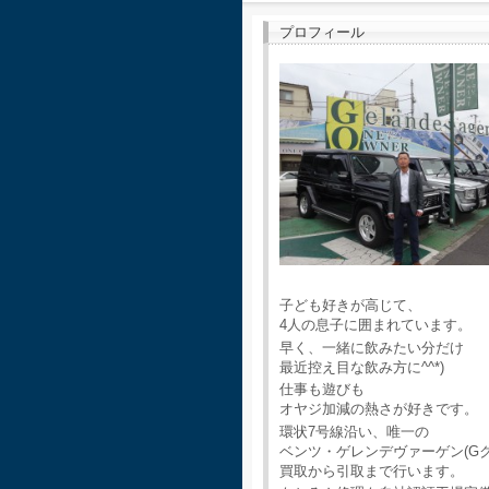
プロフィール
子ども好きが高じて、
4人の息子に囲まれています。
早く、一緒に飲みたい分だけ
最近控え目な飲み方に^^*)
仕事も遊びも
オヤジ加減の熱さが好きです。
環状7号線沿い、唯一の
ベンツ・ゲレンデヴァーゲン(G
買取から引取まで行います。