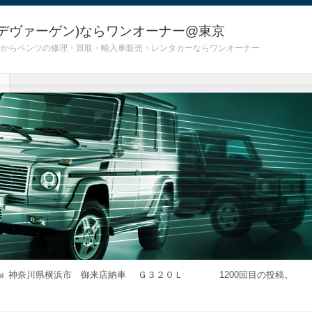
デヴァーゲン)ならワンオーナー@東京
 G55)からベンツの修理・買取・輸入車販売・レンタカーならワンオーナー
神奈川県横浜市 御来店納車 Ｇ３２０Ｌ 1200回目の投稿。