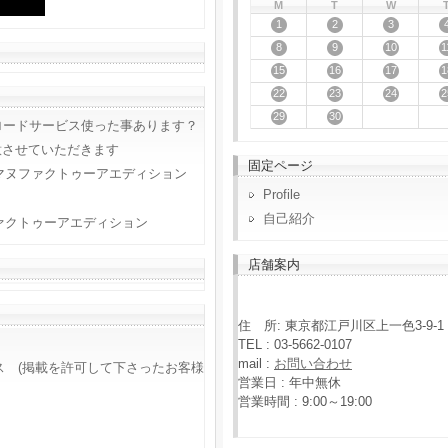
M
T
W
1
2
3
8
9
10
1
15
16
17
1
22
23
24
2
29
30
ロードサービス使った事あります？
意させていただきます
固定ページ
マヌファクトゥーアエディション
Profile
自己紹介
ァクトゥーアエディション
店舗案内
住 所: 東京都江戸川区上一色3-9-1
TEL : 03-5662-0107
mail :
お問い合わせ
ス (掲載を許可して下さったお客様
営業日 : 年中無休
営業時間 : 9:00～19:00