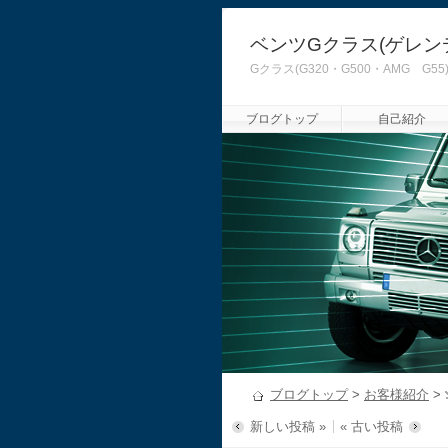
ベンツGクラス(ゲレン
Gクラス(G320・G500・AMG
ブログトップ
自己紹介
ブログトップ
>
お客様紹介
>
新しい投稿 »
« 古い投稿