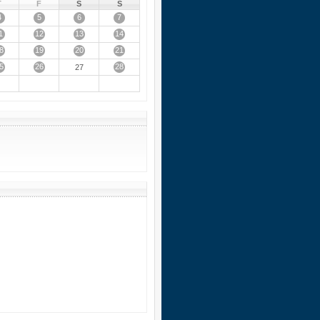
T
F
S
S
4
5
6
7
1
12
13
14
8
19
20
21
5
26
28
27