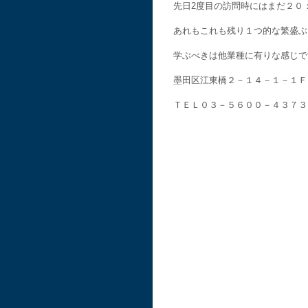
先日2度目の訪問時にはまだ２０
あれもこれも残り１つ的な繁盛ぶ
学ぶべきは他業種に有りな感じで
墨田区江東橋２－１４－１－１Ｆ
ＴＥＬ０３－５６００－４３７３