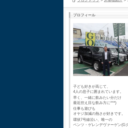
ブログトップ
>
お客様紹介
>
プロフィール
子ども好きが高じて、
4人の息子に囲まれています。
早く、一緒に飲みたい分だけ
最近控え目な飲み方に^^*)
仕事も遊びも
オヤジ加減の熱さが好きです。
環状7号線沿い、唯一の
ベンツ・ゲレンデヴァーゲン(G