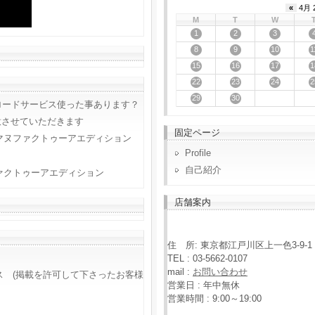
«
4月 
M
T
W
1
2
3
8
9
10
1
15
16
17
1
22
23
24
2
29
30
ロードサービス使った事あります？
意させていただきます
固定ページ
マヌファクトゥーアエディション
Profile
自己紹介
ァクトゥーアエディション
店舗案内
住 所: 東京都江戸川区上一色3-9-1
TEL : 03-5662-0107
mail :
お問い合わせ
ス (掲載を許可して下さったお客様
営業日 : 年中無休
営業時間 : 9:00～19:00