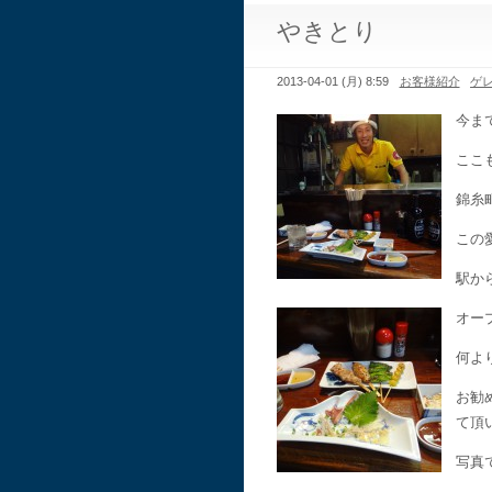
やきとり
2013-04-01 (月) 8:59
お客様紹介
ゲ
今ま
ここ
錦糸
この
駅か
オー
何よ
お勧
て頂
写真