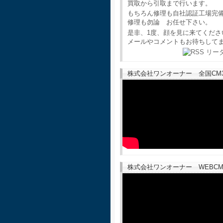
買取から引取まで行います。
もちろん修理も自社認証工場完
修理も勿論 お任せ下さい。
是非、1度、顔を見に来てくださ
メールやコメントもお待ちして
株式会社ワンオーナー 全国CM30
株式会社ワンオーナー WEBCM