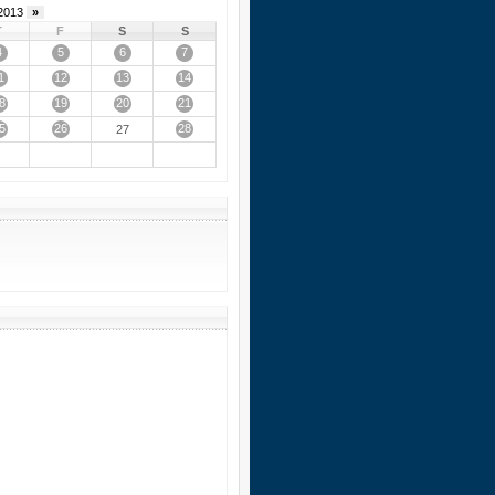
2013
»
T
F
S
S
4
5
6
7
1
12
13
14
8
19
20
21
5
26
28
27