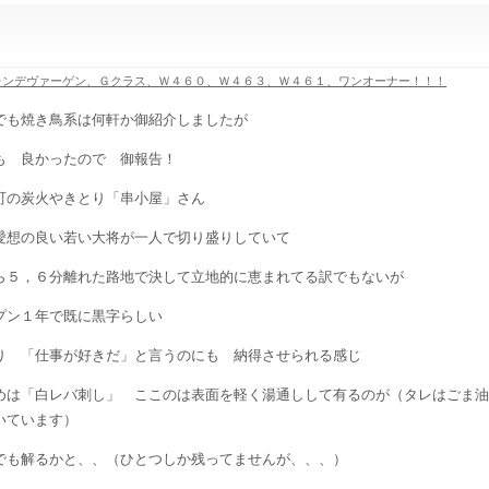
レンデヴァーゲン、Ｇクラス、Ｗ４６０、Ｗ４６３、Ｗ４６１、ワンオーナー！！！
でも焼き鳥系は何軒か御紹介しましたが
も 良かったので 御報告！
町の炭火やきとり「串小屋」さん
愛想の良い若い大将が一人で切り盛りしていて
ら５，６分離れた路地で決して立地的に恵まれてる訳でもないが
プン１年で既に黒字らしい
り 「仕事が好きだ」と言うのにも 納得させられる感じ
めは「白レバ刺し」 ここのは表面を軽く湯通しして有るのが（タレはごま油
いています）
でも解るかと、、（ひとつしか残ってませんが、、、）