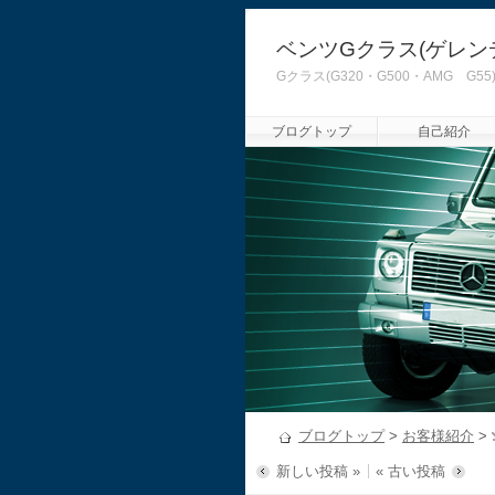
ベンツGクラス(ゲレン
Gクラス(G320・G500・AMG
ブログトップ
自己紹介
ブログトップ
>
お客様紹介
>
新しい投稿 »
« 古い投稿