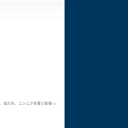
、塩だれ、ニンニク生姜と欲張っ