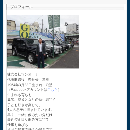
プロフィール
株式会社ワンオーナー
代表取締役 奈良橋 道幸
1964年3月23日生まれ O型
（Facebookアカウントは
こちら
）
生まれも育ちも
葛飾、柴又となりの新小岩^^)/
子ども好きが高じて、
4人の息子に囲まれています。
早く、一緒に飲みたい分だけ
最近控え目な飲み方に^^*)
仕事も遊びも
オヤジ加減の熱さが好きです。