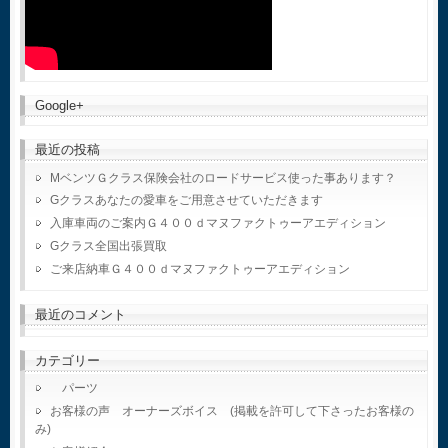
Google+
最近の投稿
MベンツＧクラス保険会社のロードサービス使った事あります？
Gクラスあなたの愛車をご用意させていただきます
入庫車両のご案内Ｇ４００ｄマヌファクトゥーアエディション
Gクラス全国出張買取
ご来店納車Ｇ４００ｄマヌファクトゥーアエディション
最近のコメント
カテゴリー
パーツ
お客様の声 オーナーズボイス (掲載を許可して下さったお客様の
み)