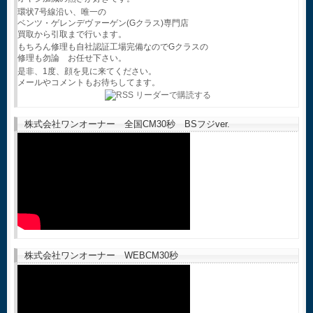
環状7号線沿い、唯一の
ベンツ・ゲレンデヴァーゲン(Gクラス)専門店
買取から引取まで行います。
もちろん修理も自社認証工場完備なのでGクラスの
修理も勿論 お任せ下さい。
是非、1度、顔を見に来てください。
メールやコメントもお待ちしてます。
株式会社ワンオーナー 全国CM30秒 BSフジver.
株式会社ワンオーナー WEBCM30秒