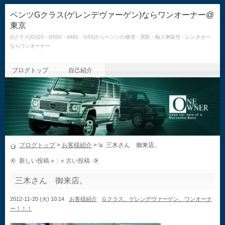
ベンツGクラス(ゲレンデヴァーゲン)ならワンオーナー@
東京
Gクラス(G320・G500・AMG G55)からベンツの修理・買取・輸入車販売・レンタカー
ならワンオーナー
ブログトップ
自己紹介
ブログトップ
>
お客様紹介
>
三木さん 御来店。
新しい投稿 »
« 古い投稿
三木さん 御来店。
2012-11-20 (火) 10:14
お客様紹介
Ｇクラス、ゲレンデヴァーゲン、ワンオーナ
ー！！！