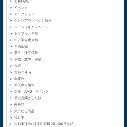
お客様紹介
イベント
オークション
ゲレンデヴァーゲン情報
シーズンキャンペーン
トラブル 事故
中古車査定金額
予約販売
事故 任意保険
事故 故障 保険
余談
実録２４時
御報告
新入庫車情報
新車 AMG Mベンツ
最近見聞きした話
未分類
気になる商品
私し事
自動車保険(14-T-01845.201406月作成）