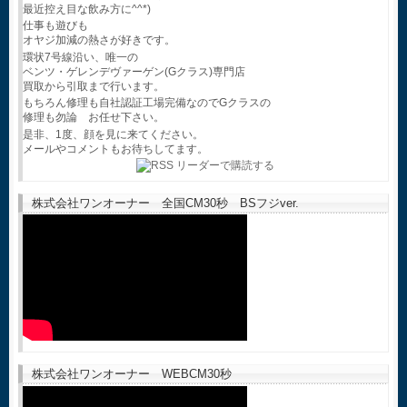
最近控え目な飲み方に^^*)
仕事も遊びも
オヤジ加減の熱さが好きです。
環状7号線沿い、唯一の
ベンツ・ゲレンデヴァーゲン(Gクラス)専門店
買取から引取まで行います。
もちろん修理も自社認証工場完備なのでGクラスの
修理も勿論 お任せ下さい。
是非、1度、顔を見に来てください。
メールやコメントもお待ちしてます。
株式会社ワンオーナー 全国CM30秒 BSフジver.
株式会社ワンオーナー WEBCM30秒