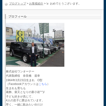
ブログトップ
>
お客様紹介
>
おめでとうございます。
プロフィール
株式会社ワンオーナー
代表取締役 奈良橋 道幸
1964年3月23日生まれ O型
（Facebookアカウントは
こちら
）
生まれも育ちも
葛飾、柴又となりの新小岩^^)/
子ども好きが高じて、
4人の息子に囲まれています。
早く、一緒に飲みたい分だけ