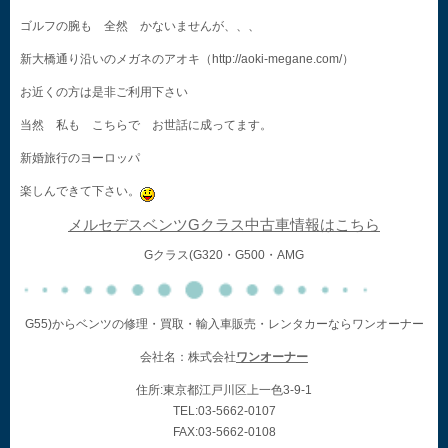
ゴルフの腕も 全然 かないませんが、、、
新大橋通り沿いのメガネのアオキ（http://aoki-megane.com/）
お近くの方は是非ご利用下さい
当然 私も こちらで お世話に成ってます。
新婚旅行のヨーロッパ
楽しんできて下さい。
メルセデスベンツGクラス中古車情報はこちら
Gクラス(G320・G500・AMG
G55)からベンツの修理・買取・輸入車販売・レンタカーならワンオーナー
会社名：株式会社
ワンオーナー
住所:東京都江戸川区上一色3-9-1
TEL:03-5662-0107
FAX:03-5662-0108