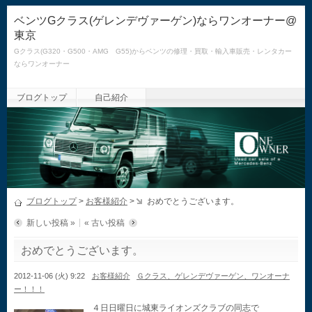
ベンツGクラス(ゲレンデヴァーゲン)ならワンオーナー@
東京
Gクラス(G320・G500・AMG G55)からベンツの修理・買取・輸入車販売・レンタカー
ならワンオーナー
ブログトップ
自己紹介
ブログトップ
>
お客様紹介
>
おめでとうございます。
新しい投稿 »
« 古い投稿
おめでとうございます。
2012-11-06 (火) 9:22
お客様紹介
Ｇクラス、ゲレンデヴァーゲン、ワンオーナ
ー！！！
４日日曜日に城東ライオンズクラブの同志で