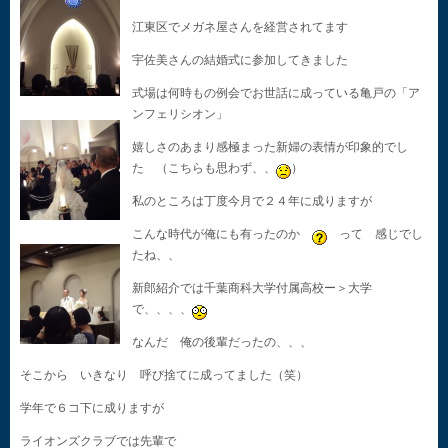
江東区でメガネ屋さんを経営されてます
宇佐美さんの結婚式に参加してきました
式場は何時もの例会でお世話に成っている亀戸の「ア
ンフェリシオン」
嬉しさのあまり感極まった新婦の表情が印象的でし
た （こちらも思わず、、
）
私のところは丁度今月で２４年に成りますが
こんな時代が俺にも有ったのか
って 感じでし
たね、、
新郎紹介では千葉商科大学付属高校ー＞大学
で、、、、
なんだ 俺の後輩だったの、、、
そこから いきなり 呼び捨てに成ってました（笑）
学年で６コ下に成りますが
ライオンズクラブでは先輩で