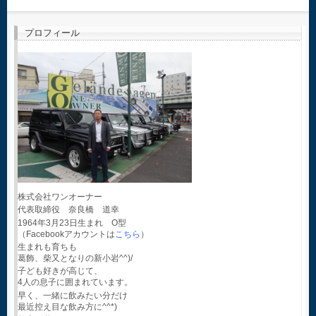
プロフィール
株式会社ワンオーナー
代表取締役 奈良橋 道幸
1964年3月23日生まれ O型
（Facebookアカウントは
こちら
）
生まれも育ちも
葛飾、柴又となりの新小岩^^)/
子ども好きが高じて、
4人の息子に囲まれています。
早く、一緒に飲みたい分だけ
最近控え目な飲み方に^^*)