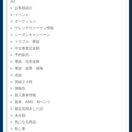
み)
お客様紹介
イベント
オークション
ゲレンデヴァーゲン情報
シーズンキャンペーン
トラブル 事故
中古車査定金額
予約販売
事故 任意保険
事故 故障 保険
余談
実録２４時
御報告
新入庫車情報
新車 AMG Mベンツ
最近見聞きした話
未分類
気になる商品
私し事