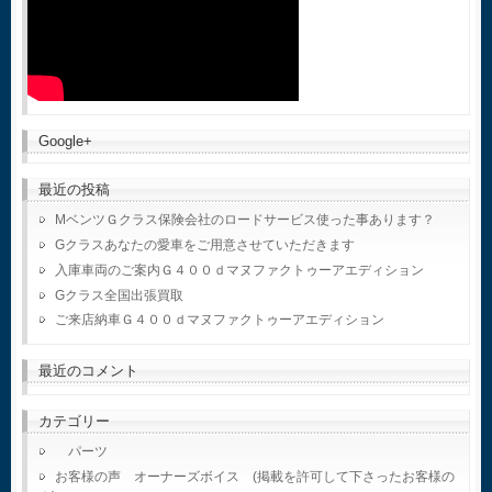
Google+
最近の投稿
MベンツＧクラス保険会社のロードサービス使った事あります？
Gクラスあなたの愛車をご用意させていただきます
入庫車両のご案内Ｇ４００ｄマヌファクトゥーアエディション
Gクラス全国出張買取
ご来店納車Ｇ４００ｄマヌファクトゥーアエディション
最近のコメント
カテゴリー
パーツ
お客様の声 オーナーズボイス (掲載を許可して下さったお客様の