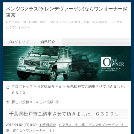
ベンツGクラス(ゲレンデヴァーゲン)ならワンオーナー@
東京
Gクラス(G320・G500・AMG G55)からベンツの修理・買取・輸入車販売・レンタカー
ならワンオーナー
ブログトップ
自己紹介
ブログトップ
>
お客様紹介
>
千葉県松戸市ご納車させて頂きました。
Ｇ３２０Ｌ
新しい投稿 »
« 古い投稿
千葉県松戸市ご納車させて頂きました。Ｇ３２０Ｌ
2012-04-02 (月) 9:30
お客様紹介
Ｇクラス 中古車 ゲレンデヴァーゲン 中古
車 買うならワンオーナー！！！