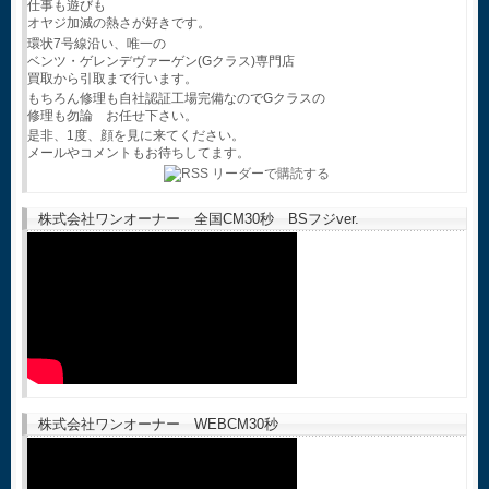
仕事も遊びも
オヤジ加減の熱さが好きです。
環状7号線沿い、唯一の
ベンツ・ゲレンデヴァーゲン(Gクラス)専門店
買取から引取まで行います。
もちろん修理も自社認証工場完備なのでGクラスの
修理も勿論 お任せ下さい。
是非、1度、顔を見に来てください。
メールやコメントもお待ちしてます。
株式会社ワンオーナー 全国CM30秒 BSフジver.
株式会社ワンオーナー WEBCM30秒