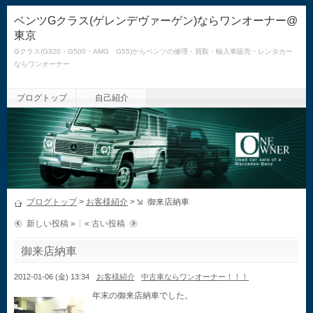
ベンツGクラス(ゲレンデヴァーゲン)ならワンオーナー@
東京
Gクラス(G320・G500・AMG G55)からベンツの修理・買取・輸入車販売・レンタカー
ならワンオーナー
ブログトップ
自己紹介
ブログトップ
>
お客様紹介
>
御来店納車
新しい投稿 »
« 古い投稿
御来店納車
2012-01-06 (金) 13:34
お客様紹介
中古車ならワンオーナー！！！
年末の御来店納車でした。