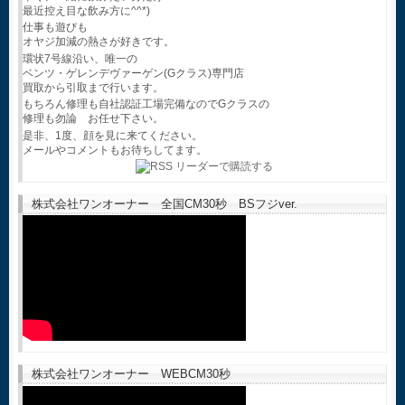
最近控え目な飲み方に^^*)
仕事も遊びも
オヤジ加減の熱さが好きです。
環状7号線沿い、唯一の
ベンツ・ゲレンデヴァーゲン(Gクラス)専門店
買取から引取まで行います。
もちろん修理も自社認証工場完備なのでGクラスの
修理も勿論 お任せ下さい。
是非、1度、顔を見に来てください。
メールやコメントもお待ちしてます。
株式会社ワンオーナー 全国CM30秒 BSフジver.
株式会社ワンオーナー WEBCM30秒