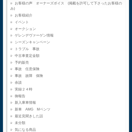
お客様の声 オーナーズボイス (掲載を許可して下さったお客様の
み)
お客様紹介
イベント
オークション
ゲレンデヴァーゲン情報
シーズンキャンペーン
トラブル 事故
中古車査定金額
予約販売
事故 任意保険
事故 故障 保険
余談
実録２４時
御報告
新入庫車情報
新車 AMG Mベンツ
最近見聞きした話
未分類
気になる商品