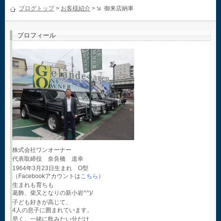
ブログトップ
>
お客様紹介
>
御来店納車
プロフィール
株式会社ワンオーナー
代表取締役 奈良橋 道幸
1964年3月23日生まれ O型
（Facebookアカウントは
こちら
）
生まれも育ちも
葛飾、柴又となりの新小岩^^)/
子ども好きが高じて、
4人の息子に囲まれています。
早く、一緒に飲みたい分だけ