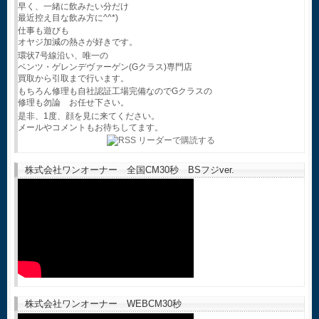
早く、一緒に飲みたい分だけ
最近控え目な飲み方に^^*)
仕事も遊びも
オヤジ加減の熱さが好きです。
環状7号線沿い、唯一の
ベンツ・ゲレンデヴァーゲン(Gクラス)専門店
買取から引取まで行います。
もちろん修理も自社認証工場完備なのでGクラスの
修理も勿論 お任せ下さい。
是非、1度、顔を見に来てください。
メールやコメントもお待ちしてます。
株式会社ワンオーナー 全国CM30秒 BSフジver.
株式会社ワンオーナー WEBCM30秒