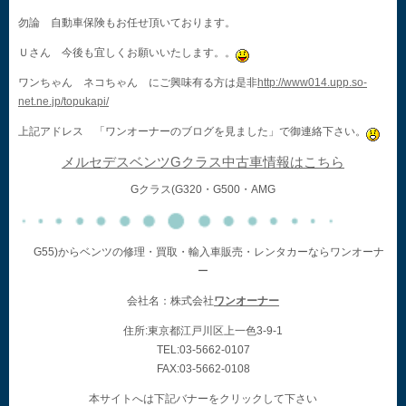
勿論 自動車保険もお任せ頂いております。
Ｕさん 今後も宜しくお願いいたします。。
ワンちゃん ネコちゃん にご興味有る方は是非
http://www014.upp.so-
net.ne.jp/topukapi/
上記アドレス 「ワンオーナーのブログを見ました」で御連絡下さい。
メルセデスベンツGクラス中古車情報はこちら
Gクラス(G320・G500・AMG
G55)からベンツの修理・買取・輸入車販売・レンタカーならワンオーナ
ー
会社名：株式会社
ワンオーナー
住所:東京都江戸川区上一色3-9-1
TEL:03-5662-0107
FAX:03-5662-0108
本サイトへは下記バナーをクリックして下さい