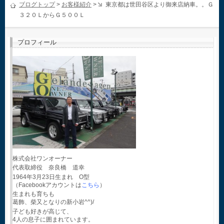
ブログトップ
>
お客様紹介
>
東京都は世田谷区より御来店納車。。Ｇ
３２０ＬからＧ５００Ｌ
プロフィール
株式会社ワンオーナー
代表取締役 奈良橋 道幸
1964年3月23日生まれ O型
（Facebookアカウントは
こちら
）
生まれも育ちも
葛飾、柴又となりの新小岩^^)/
子ども好きが高じて、
4人の息子に囲まれています。