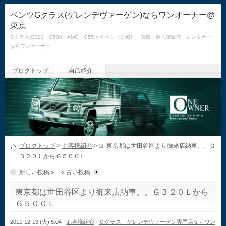
ベンツGクラス(ゲレンデヴァーゲン)ならワンオーナー@
東京
Gクラス(G320・G500・AMG G55)からベンツの修理・買取・輸入車販売・レンタカー
ならワンオーナー
ブログトップ
自己紹介
ブログトップ
>
お客様紹介
>
東京都は世田谷区より御来店納車。。Ｇ
３２０ＬからＧ５００Ｌ
新しい投稿 »
« 古い投稿
東京都は世田谷区より御来店納車。。Ｇ３２０Ｌから
Ｇ５００Ｌ
2011-12-13 (火) 5:04
お客様紹介
Ｇクラス ゲレンデヴァーゲン専門店ならワン