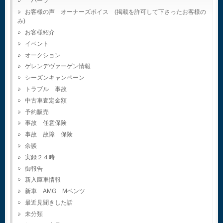
パーツ
お客様の声 オーナーズボイス (掲載を許可して下さったお客様の
み)
お客様紹介
イベント
オークション
ゲレンデヴァーゲン情報
シーズンキャンペーン
トラブル 事故
中古車査定金額
予約販売
事故 任意保険
事故 故障 保険
余談
実録２４時
御報告
新入庫車情報
新車 AMG Mベンツ
最近見聞きした話
未分類