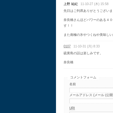
上野 祐紀
11-10-27 (木) 15:58
先日はご列席ありがとうございました
奈良橋さんほどパワーのある４０
す！！
また南極の氷やつくねや美味しい
0107
11-10-31 (月) 8:33
硫黄島の話は楽しみです。
奈良橋
コメントフォーム
名前
メールアドレス (メール (公開
URI