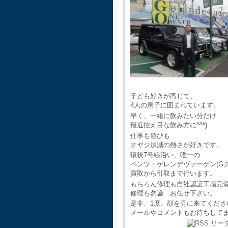
子ども好きが高じて、
4人の息子に囲まれています。
早く、一緒に飲みたい分だけ
最近控え目な飲み方に^^*)
仕事も遊びも
オヤジ加減の熱さが好きです。
環状7号線沿い、唯一の
ベンツ・ゲレンデヴァーゲン(G
買取から引取まで行います。
もちろん修理も自社認証工場完
修理も勿論 お任せ下さい。
是非、1度、顔を見に来てくださ
メールやコメントもお待ちして