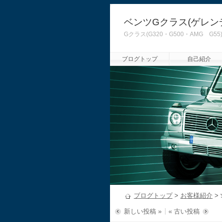
ベンツGクラス(ゲレン
Gクラス(G320・G500・AMG
ブログトップ
自己紹介
ブログトップ
>
お客様紹介
>
新しい投稿 »
« 古い投稿