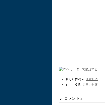
新しい投稿 »:
地震特約
« 古い投稿:
災害の影響
コメント:
2