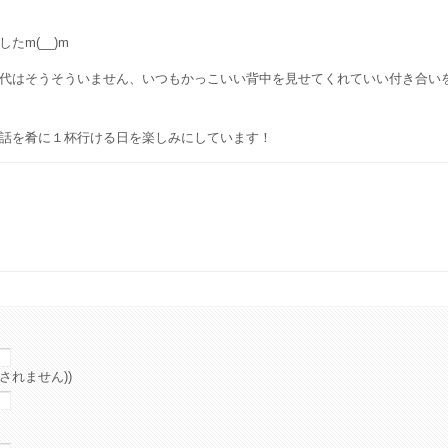
m(__)m
代はそうそういません、いつもかっこいい背中を見せてくれていい付き合い
話を肴に１杯行ける日を楽しみにしています！
されません))