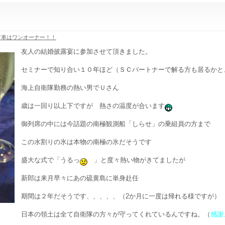
古車はワンオーナー！！
友人の結婚披露宴に参加させて頂きました。
セミナーで知り合い１０年ほど（ＳＣパートナーで解る方も居るかと
海上自衛隊勤務の熱い男でＵさん
歳は一回り以上下ですが 熱さの温度が合います
御列席の中には今話題の南極観測船「しらせ」の乗組員の方まで
この水割りの氷は本物の南極の氷だそうです
盛大な式で「うるっ
」と度々熱い物がきてましたが
新郎は来月早々にあの硫黄島に単身赴任
期間は２年だそうです、、、、、（2か月に一度は帰れる様ですが）
日本の領土は全て自衛隊の方々が守ってくれているんですね。（
感謝