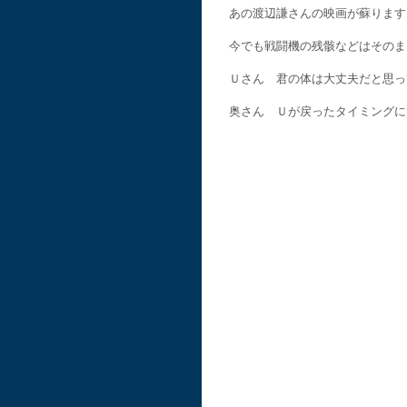
あの渡辺謙さんの映画が蘇ります
今でも戦闘機の残骸などはそのま
Ｕさん 君の体は大丈夫だと思っ
奥さん Ｕが戻ったタイミングに