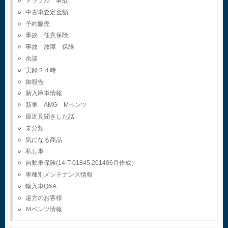
トラブル 事故
中古車査定金額
予約販売
事故 任意保険
事故 故障 保険
余談
実録２４時
御報告
新入庫車情報
新車 AMG Mベンツ
最近見聞きした話
未分類
気になる商品
私し事
自動車保険(14-T-01845.201406月作成）
車種別メンテナンス情報
輸入車Q&A
遠方のお客様
Ｍベンツ情報