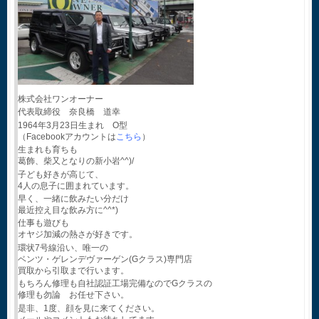
株式会社ワンオーナー
代表取締役 奈良橋 道幸
1964年3月23日生まれ O型
（Facebookアカウントは
こちら
）
生まれも育ちも
葛飾、柴又となりの新小岩^^)/
子ども好きが高じて、
4人の息子に囲まれています。
早く、一緒に飲みたい分だけ
最近控え目な飲み方に^^*)
仕事も遊びも
オヤジ加減の熱さが好きです。
環状7号線沿い、唯一の
ベンツ・ゲレンデヴァーゲン(Gクラス)専門店
買取から引取まで行います。
もちろん修理も自社認証工場完備なのでGクラスの
修理も勿論 お任せ下さい。
是非、1度、顔を見に来てください。