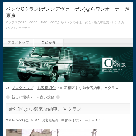
ベンツGクラス(ゲレンデヴァーゲン)ならワンオーナー@
東京
Gクラス(G320・G500・AMG G55)からベンツの修理・買取・輸入車販売・レンタカー
ならワンオーナー
ブログトップ
自己紹介
ブログトップ
>
お客様紹介
>
新宿区より御来店納車。Ｖクラス
新しい投稿 »
« 古い投稿
新宿区より御来店納車。Ｖクラス
2011-09-23 (金) 16:07
お客様紹介
中古車はワンオーナー！！！