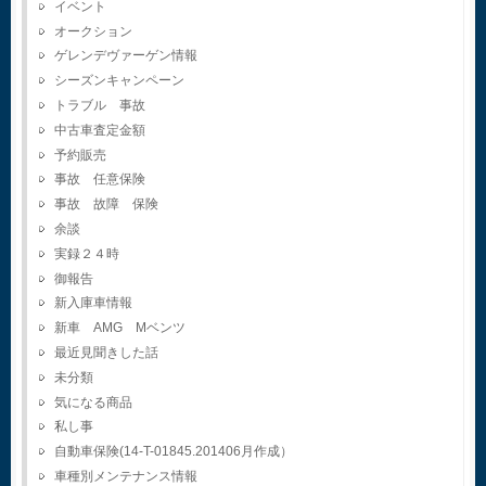
イベント
オークション
ゲレンデヴァーゲン情報
シーズンキャンペーン
トラブル 事故
中古車査定金額
予約販売
事故 任意保険
事故 故障 保険
余談
実録２４時
御報告
新入庫車情報
新車 AMG Mベンツ
最近見聞きした話
未分類
気になる商品
私し事
自動車保険(14-T-01845.201406月作成）
車種別メンテナンス情報