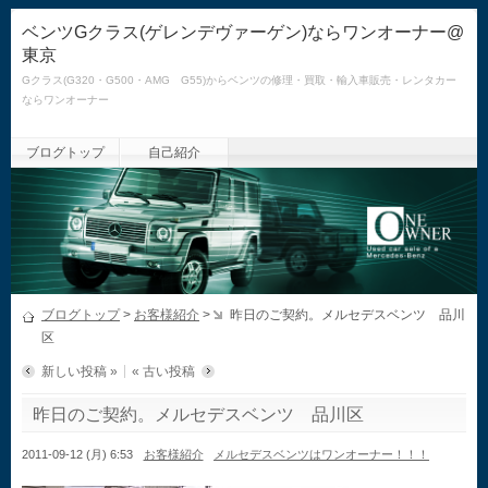
ベンツGクラス(ゲレンデヴァーゲン)ならワンオーナー@
東京
Gクラス(G320・G500・AMG G55)からベンツの修理・買取・輸入車販売・レンタカー
ならワンオーナー
ブログトップ
自己紹介
ブログトップ
>
お客様紹介
>
昨日のご契約。メルセデスベンツ 品川
区
新しい投稿 »
« 古い投稿
昨日のご契約。メルセデスベンツ 品川区
2011-09-12 (月) 6:53
お客様紹介
メルセデスベンツはワンオーナー！！！