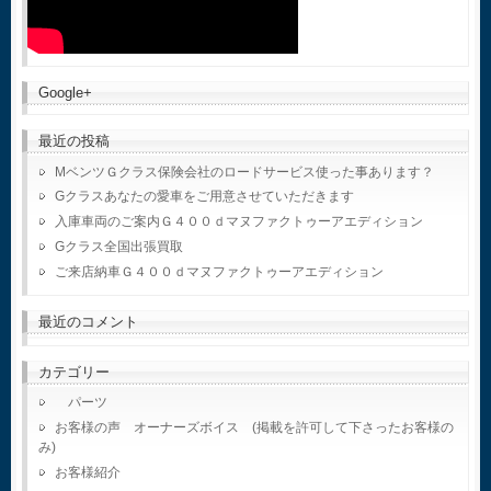
Google+
最近の投稿
MベンツＧクラス保険会社のロードサービス使った事あります？
Gクラスあなたの愛車をご用意させていただきます
入庫車両のご案内Ｇ４００ｄマヌファクトゥーアエディション
Gクラス全国出張買取
ご来店納車Ｇ４００ｄマヌファクトゥーアエディション
最近のコメント
カテゴリー
パーツ
お客様の声 オーナーズボイス (掲載を許可して下さったお客様の
み)
お客様紹介