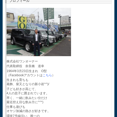
プロフィール
株式会社ワンオーナー
代表取締役 奈良橋 道幸
1964年3月23日生まれ O型
（Facebookアカウントは
こちら
）
生まれも育ちも
葛飾、柴又となりの新小岩^^)/
子ども好きが高じて、
4人の息子に囲まれています。
早く、一緒に飲みたい分だけ
最近控え目な飲み方に^^*)
仕事も遊びも
オヤジ加減の熱さが好きです。
環状7号線沿い、唯一の