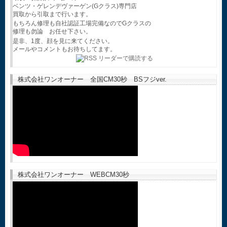
ベンツ・ゲレンデヴァーゲン(Gクラス)専門店
買取から引取まで行います。
もちろん修理も自社認証工場完備なのでGクラスの
修理も勿論 お任せ下さい。
是非、1度、顔を見に来てください。
メールやコメントもお待ちしてます。
株式会社ワンオーナー 全国CM30秒 BSフジver.
株式会社ワンオーナー WEBCM30秒