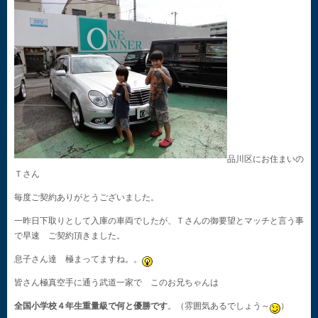
品川区にお住まいの
Ｔさん
毎度ご契約ありがとうございました。
一昨日下取りとして入庫の車両でしたが、Ｔさんの御要望とマッチと言う事
で早速 ご契約頂きました。
息子さん達 極まってますね。。
皆さん極真空手に通う武道一家で このお兄ちゃんは
全国小学校４年生重量級で何と優勝です
。（雰囲気あるでしょう～
）