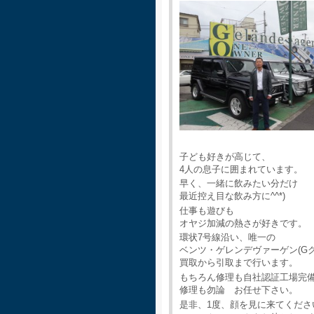
子ども好きが高じて、
4人の息子に囲まれています。
早く、一緒に飲みたい分だけ
最近控え目な飲み方に^^*)
仕事も遊びも
オヤジ加減の熱さが好きです。
環状7号線沿い、唯一の
ベンツ・ゲレンデヴァーゲン(G
買取から引取まで行います。
もちろん修理も自社認証工場完
修理も勿論 お任せ下さい。
是非、1度、顔を見に来てくださ