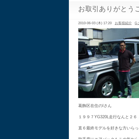
お取引ありがとう
2010-06-03 (木) 17:20
お客様紹介
G
葛飾区在住のIさん
１９９７YG320L走行なんと２
直６最終モデルを好きな方いらっ