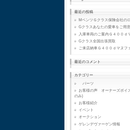
最近の投稿
MベンツＧクラス保険会社の
Gクラスあなたの愛車をご用
入庫車両のご案内Ｇ４００ｄ
Gクラス全国出張買取
ご来店納車Ｇ４００ｄマヌフ
最近のコメント
カテゴリー
パーツ
お客様の声 オーナーズボイ
のみ)
お客様紹介
イベント
オークション
ゲレンデヴァーゲン情報