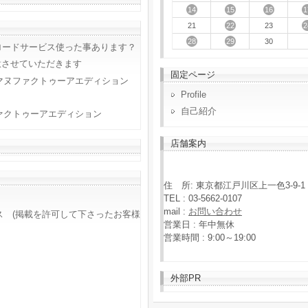
14
15
16
1
22
2
21
23
28
29
30
ロードサービス使った事あります？
意させていただきます
固定ページ
マヌファクトゥーアエディション
Profile
自己紹介
ァクトゥーアエディション
店舗案内
住 所: 東京都江戸川区上一色3-9-1
TEL : 03-5662-0107
mail :
お問い合わせ
ス (掲載を許可して下さったお客様
営業日 : 年中無休
営業時間 : 9:00～19:00
外部PR