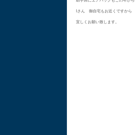
助手席にエアバックもこの年から
Iさん 御自宅もお近くですから
宜しくお願い致します。