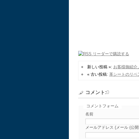
新しい投稿 »:
お客様御紹介
« 古い投稿:
革シートのリペ
コメント:
0
コメントフォーム
名前
メールアドレス (メール (公開