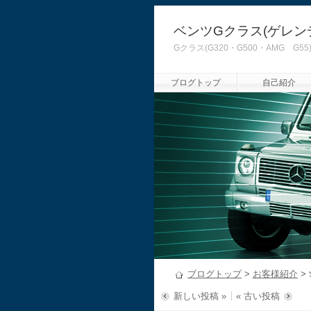
ベンツGクラス(ゲレン
Gクラス(G320・G500・AMG
ブログトップ
自己紹介
ブログトップ
>
お客様紹介
>
新しい投稿 »
« 古い投稿