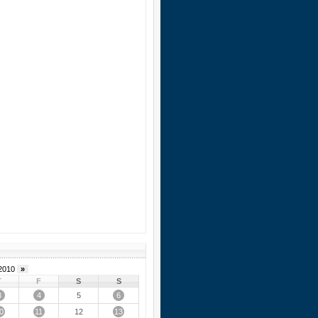
2010
»
T
F
S
S
3
4
6
5
0
11
13
12