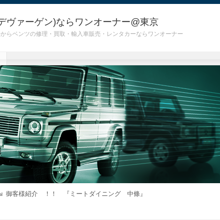
デヴァーゲン)ならワンオーナー@東京
 G55)からベンツの修理・買取・輸入車販売・レンタカーならワンオーナー
御客様紹介 ！！ 『ミートダイニング 中條』