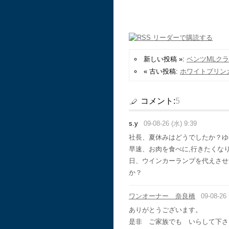
新しい投稿 »:
ベンツMLク
« 古い投稿:
ホワイトブリン
コメント:
5
s.y
09-08-26 (水) 9:39
社長、夏休みはどうでしたか？ゆ
早速、お肉を食べに,行きたくな
日、ウインカーランプを代えさせ
か？
ワンオーナー 奈良橋
09-08-26 
ありがとうございます。
是非 ご家族でも いらして下さ