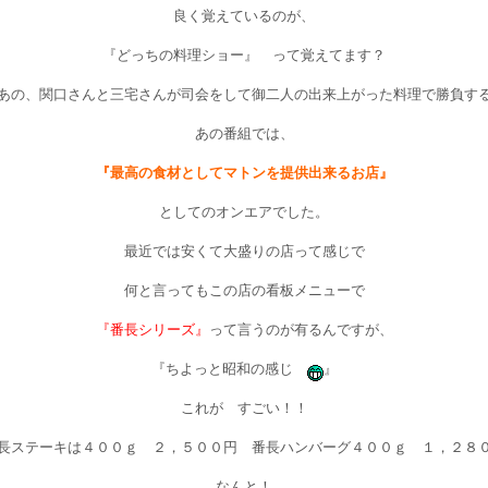
良く覚えているのが、
『どっちの料理ショー』 って覚えてます？
あの、関口さんと三宅さんが司会をして御二人の出来上がった料理で勝負す
あの番組では、
『最高の食材としてマトンを提供出来るお店』
としてのオンエアでした。
最近では安くて大盛りの店って感じで
何と言ってもこの店の看板メニューで
『番長シリーズ』
って言うのが有るんですが、
『ちよっと昭和の感じ
』
これが すごい！！
長ステーキは４００ｇ ２，５００円 番長ハンバーグ４００ｇ １，２８
なんと！