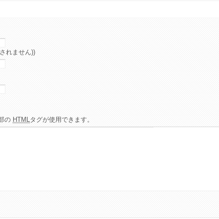
されません))
部の
HTML
タグが使用できます。