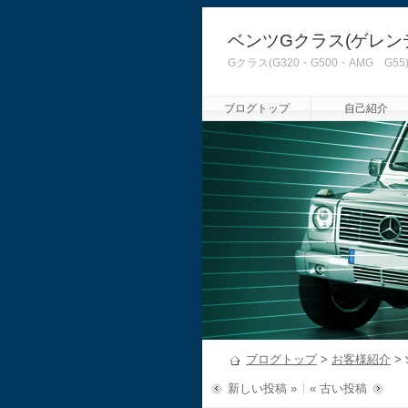
ベンツGクラス(ゲレン
Gクラス(G320・G500・AMG
ブログトップ
自己紹介
ブログトップ
>
お客様紹介
>
新しい投稿 »
« 古い投稿