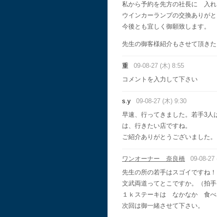
私から予約を先方の社長に 入れ
ウインカーランプの交換ありがと
今後とも宜しく御願致します。
先生の御客様紹介もさせて頂きた
重
09-08-27 (木) 8:55
コメントを入力して下さい
s.y
09-08-27 (木) 9:30
早速、行ってきました。若手3人
は、行きたい店ですね。
ご紹介ありがとうございました。
ワンオーナー 奈良橋
09-08-27 
先生の所の若手はスゴイですね！
文武両道ってとこですか。（拍手
１ｋステーキは なかなか 食べ
次回は御一緒させて下さい。