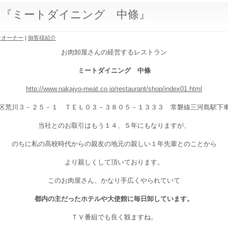
 『ミートダイニング 中條』
ンオーナー
|
御客様紹介
お肉卸屋さんの経営するレストラン
ミートダイニング 中條
http://www.nakajyo-meat.co.jp/restaurant/shop/index01.html
区荒川３－２５－１ ＴＥＬ０３－３８０５－１３３３ 常磐線三河島駅下
当社とのお取引はもう１４、５年にもなりますが、
のちに私の高校時代からの親友の地元の親しい１年先輩とのことから
より親しくして頂いております。
このお肉屋さん、かなり手広くやられていて
都内の主だったホテルや大使館に毎日卸しています。
ＴＶ番組でも良く観ますね。